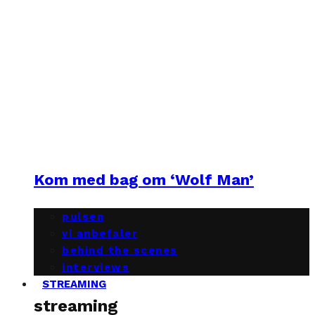
Kom med bag om ‘Wolf Man’
pulsen
vi anbefaler
behind the scenes
interviews
STREAMING
streaming