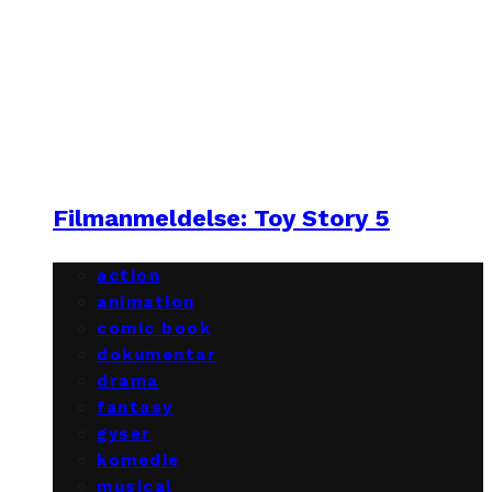
Filmanmeldelse: Toy Story 5
action
animation
comic book
dokumentar
drama
fantasy
gyser
komedie
musical