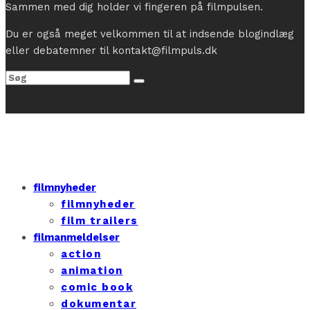
Sammen med dig holder vi fingeren på filmpulsen.
Du er også meget velkommen til at indsende blogindlæg
eller debatemner til kontakt@filmpuls.dk
filmnyheder
filmnyheder
film trailers
filmanmeldelser
action
animation
comic book
dokumentar