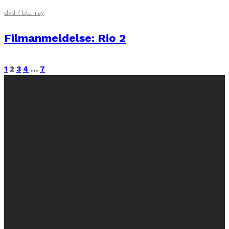
dvd / blu-ray
Filmanmeldelse: Rio 2
1
2
3
4
…
7