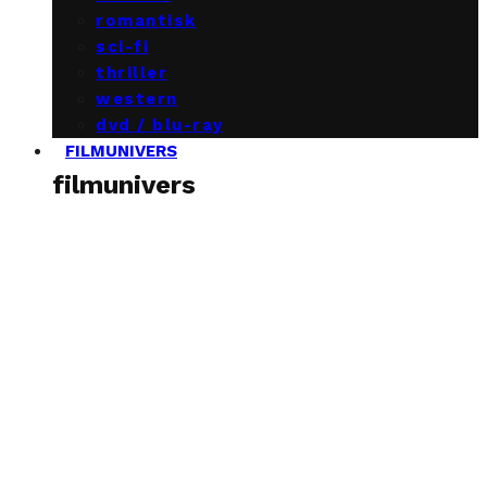
romantisk
sci-fi
thriller
western
dvd / blu-ray
FILMUNIVERS
filmunivers