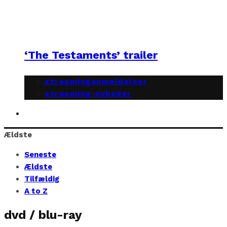
‘The Testaments’ trailer
streaminganmeldelser
streaming-nyheder
Ældste
Seneste
Ældste
Tilfældig
A to Z
dvd / blu-ray