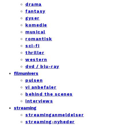
drama
fantasy
gyser
komedie
musical
romantisk
sci-fi
thriller
western
dvd / blu-ray
filmunivers
pulsen
vi anbefaler
behind the scenes
interviews
streaming
streaminganmeldelser
streaming-nyheder