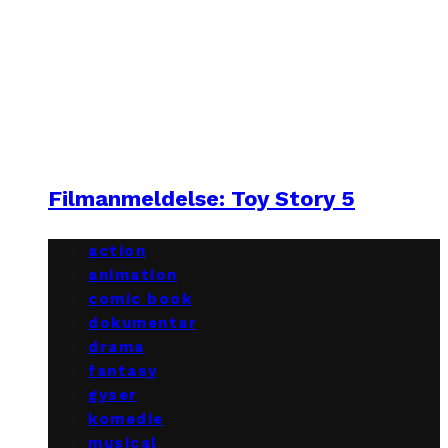
Filmanmeldelse: Toy Story 5
action
animation
comic book
dokumentar
drama
fantasy
gyser
komedie
musical