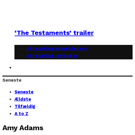
‘The Testaments’ trailer
streaminganmeldelser
streaming-nyheder
Seneste
Seneste
Ældste
Tilfældig
A to Z
Amy Adams