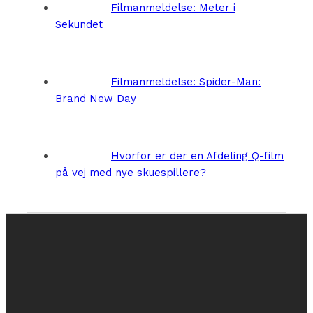
Filmanmeldelse: Meter i
Sekundet
Filmanmeldelse: Spider-Man:
Brand New Day
Hvorfor er der en Afdeling Q-film
på vej med nye skuespillere?