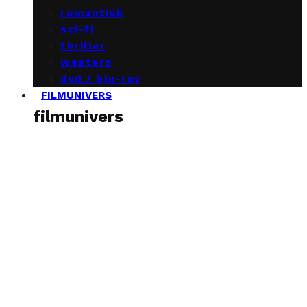
romantisk
sci-fi
thriller
western
dvd / blu-ray
FILMUNIVERS
filmunivers