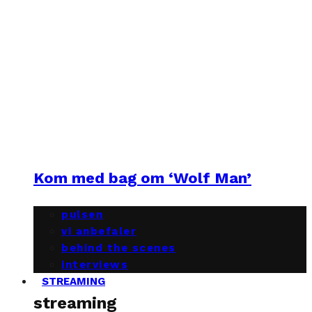
Kom med bag om ‘Wolf Man’
pulsen
vi anbefaler
behind the scenes
interviews
STREAMING
streaming