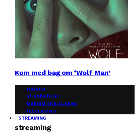
Kom med bag om ‘Wolf Man’
pulsen
vi anbefaler
behind the scenes
interviews
STREAMING
streaming