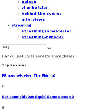
pulsen
vi anbefaler
behind the scenes
interviews
streaming
streaminganmeldelser
streaming-nyheder
Har du læst vores seneste anmeldelse?
Top Reviews
Filmanmeldelse: The Shining
6
Serieanmeldelse: Squid Game sæson 2
6