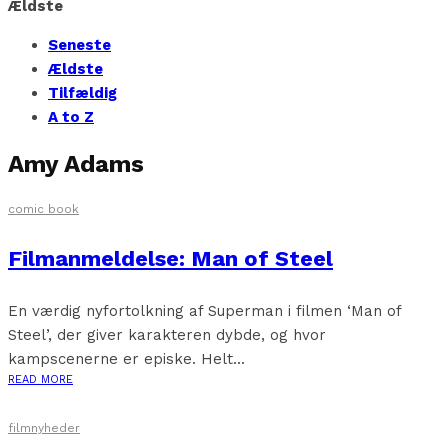
Ældste
Seneste
Ældste
Tilfældig
A to Z
Amy Adams
comic book
Filmanmeldelse: Man of Steel
En værdig nyfortolkning af Superman i filmen ‘Man of
Steel’, der giver karakteren dybde, og hvor
kampscenerne er episke. Helt...
READ MORE
filmnyheder