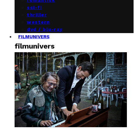
romantisk
sci-fi
thriller
western
dvd / blu-ray
FILMUNIVERS
filmunivers