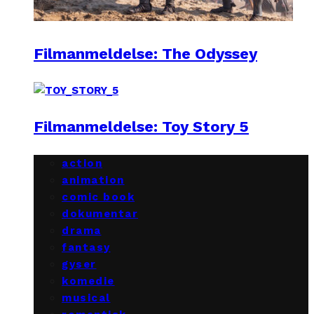
Filmanmeldelse: The Odyssey
Filmanmeldelse: Toy Story 5
action
animation
comic book
dokumentar
drama
fantasy
gyser
komedie
musical