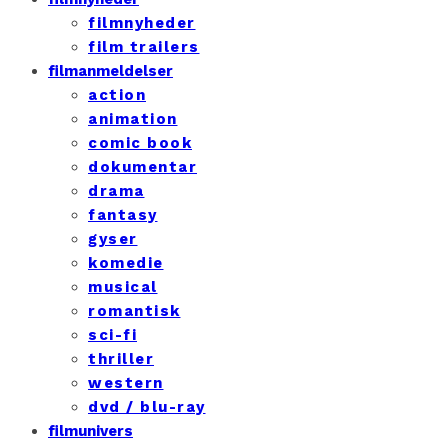
filmnyheder
film trailers
filmanmeldelser
action
animation
comic book
dokumentar
drama
fantasy
gyser
komedie
musical
romantisk
sci-fi
thriller
western
dvd / blu-ray
filmunivers