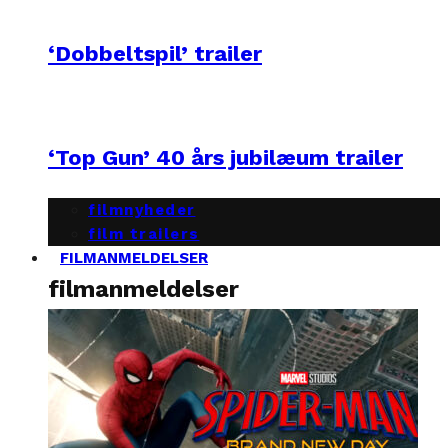
‘Dobbeltspil’ trailer
‘Top Gun’ 40 års jubilæum trailer
filmnyheder
film trailers
FILMANMELDELSER
filmanmeldelser