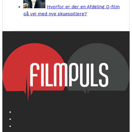
Hvorfor er der en Afdeling Q-film
på vej med nye skuespillere?