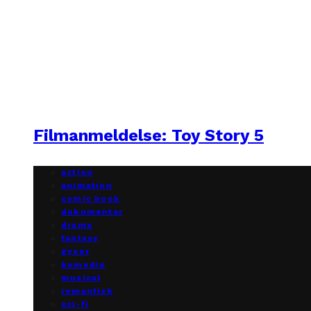
Filmanmeldelse: Toy Story 5
action
animation
comic book
dokumentar
drama
fantasy
gyser
komedie
musical
romantisk
sci-fi