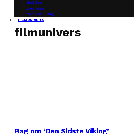
thriller
western
dvd / blu-ray
FILMUNIVERS
filmunivers
Bag om ‘Den Sidste Viking’