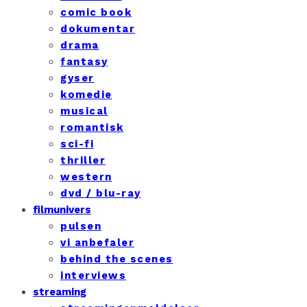
comic book
dokumentar
drama
fantasy
gyser
komedie
musical
romantisk
sci-fi
thriller
western
dvd / blu-ray
filmunivers
pulsen
vi anbefaler
behind the scenes
interviews
streaming