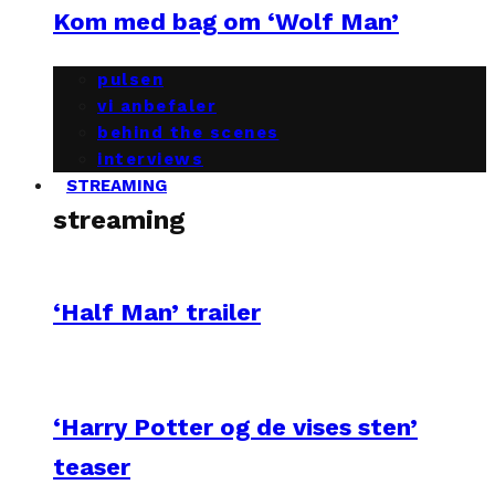
Kom med bag om ‘Wolf Man’
pulsen
vi anbefaler
behind the scenes
interviews
STREAMING
streaming
‘Half Man’ trailer
‘Harry Potter og de vises sten’
teaser