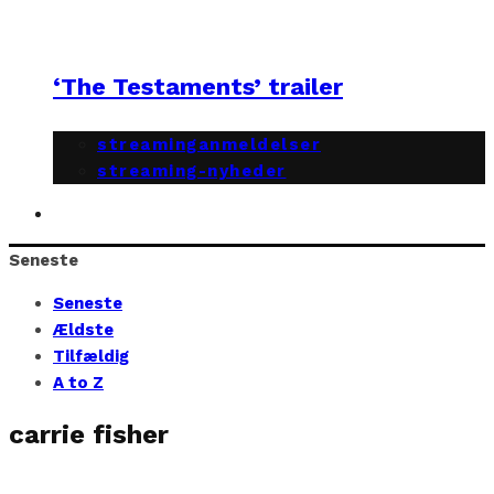
‘The Testaments’ trailer
streaminganmeldelser
streaming-nyheder
Seneste
Seneste
Ældste
Tilfældig
A to Z
carrie fisher