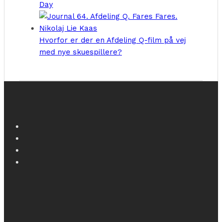
Day
Hvorfor er der en Afdeling Q-film på vej
med nye skuespillere?