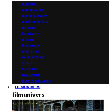
action
animation
comic book
dokumentar
drama
fantasy
gyser
komedie
musical
romantisk
sci-fi
thriller
western
dvd / blu-ray
FILMUNIVERS
filmunivers