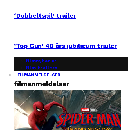
‘Dobbeltspil’ trailer
‘Top Gun’ 40 års jubilæum trailer
filmnyheder
film trailers
FILMANMELDELSER
filmanmeldelser