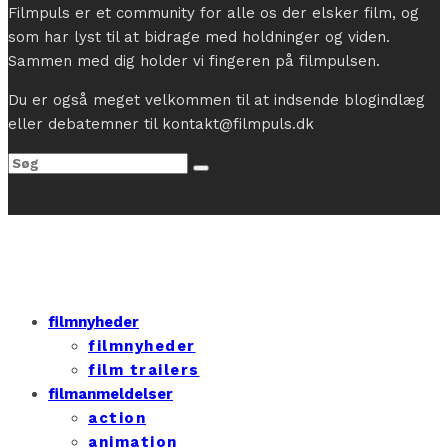
Filmpuls er et community for alle os der elsker film, og
som har lyst til at bidrage med holdninger og viden.
Sammen med dig holder vi fingeren på filmpulsen.
Du er også meget velkommen til at indsende blogindlæg
eller debatemner til kontakt@filmpuls.dk
filmnyheder
filmnyheder
film trailers
filmanmeldelser
action
animation