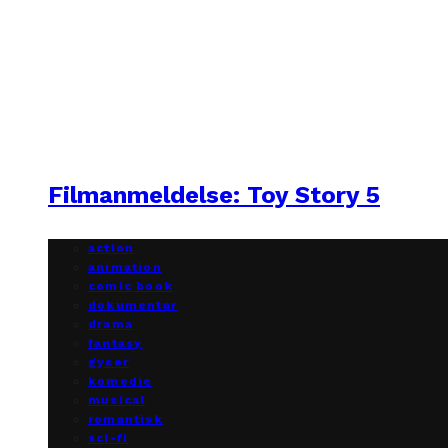
Filmanmeldelse: Toy Story 5
action
animation
comic book
dokumentar
drama
fantasy
gyser
komedie
musical
romantisk
sci-fi