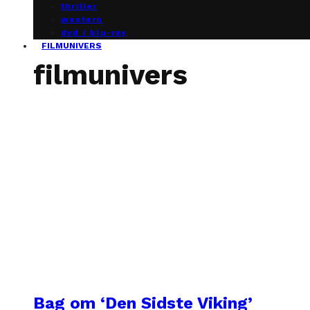
thriller
western
dvd / blu-ray
FILMUNIVERS
filmunivers
Bag om ‘Den Sidste Viking’