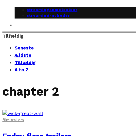
streaminganmeldelser
streaming-nyheder
Tilfældig
Seneste
Ældste
Tilfældig
A to Z
chapter 2
film trailers
Endnu flere trailers