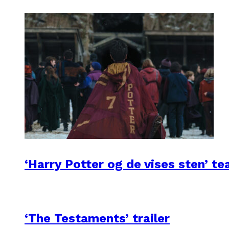
‘Harry Potter og de vises sten’ te
‘The Testaments’ trailer