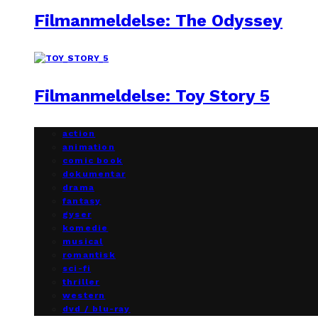
Filmanmeldelse: The Odyssey
Filmanmeldelse: Toy Story 5
action
animation
comic book
dokumentar
drama
fantasy
gyser
komedie
musical
romantisk
sci-fi
thriller
western
dvd / blu-ray