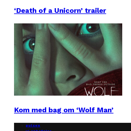
‘Death of a Unicorn’ trailer
Kom med bag om ‘Wolf Man’
pulsen