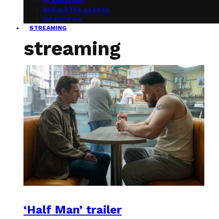
vi anbefaler
behind the scenes
interviews
STREAMING
streaming
‘Half Man’ trailer