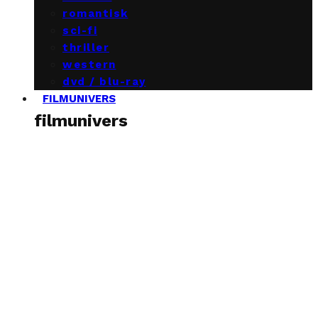
romantisk
sci-fi
thriller
western
dvd / blu-ray
FILMUNIVERS
filmunivers