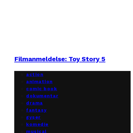
Filmanmeldelse: Toy Story 5
action
animation
comic book
dokumentar
drama
fantasy
gyser
komedie
musical