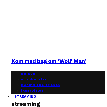
Kom med bag om ‘Wolf Man’
pulsen
vi anbefaler
behind the scenes
interviews
STREAMING
streaming