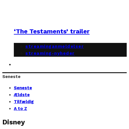
‘The Testaments’ trailer
streaminganmeldelser
streaming-nyheder
Seneste
Seneste
Ældste
Tilfældig
A to Z
Disney