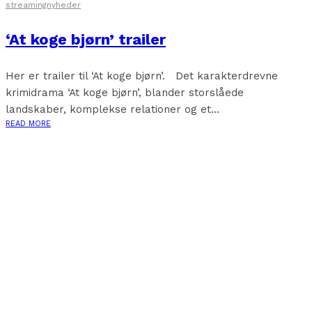
streamingnyheder
‘At koge bjørn’ trailer
Her er trailer til ‘At koge bjørn’. Det karakterdrevne
krimidrama ‘At koge bjørn’, blander storslåede
landskaber, komplekse relationer og et...
READ MORE