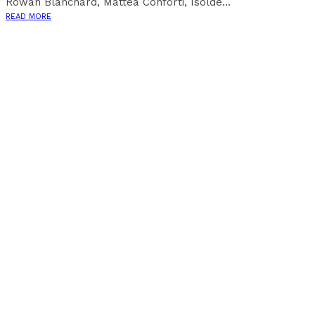
Rowan Blanchard, Mattea Conforti, Isolde...
READ MORE