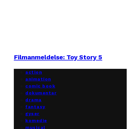
Filmanmeldelse: Toy Story 5
action
animation
comic book
dokumentar
drama
fantasy
gyser
komedie
musical