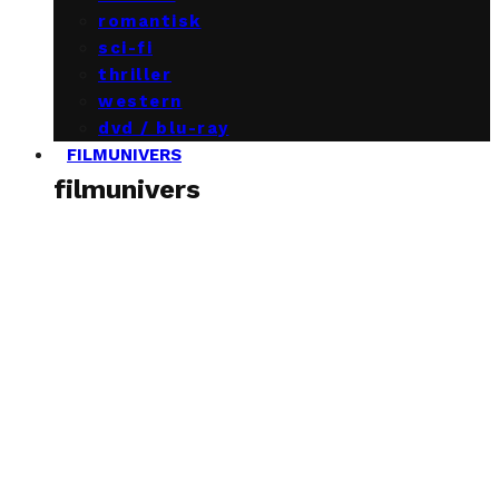
romantisk
sci-fi
thriller
western
dvd / blu-ray
FILMUNIVERS
filmunivers