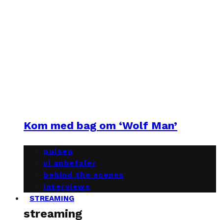
Kom med bag om ‘Wolf Man’
pulsen
vi anbefaler
behind the scenes
interviews
STREAMING
streaming