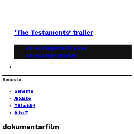
‘The Testaments’ trailer
streaminganmeldelser
streaming-nyheder
Seneste
Seneste
Ældste
Tilfældig
A to Z
dokumentarfilm