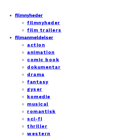
filmnyheder
filmnyheder
film trailers
filmanmeldelser
action
animation
comic book
dokumentar
drama
fantasy
gyser
komedie
musical
romantisk
sci-fi
thriller
western