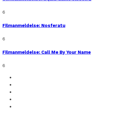
6
Filmanmeldelse: Nosferatu
6
Filmanmeldelse: Call Me By Your Name
6