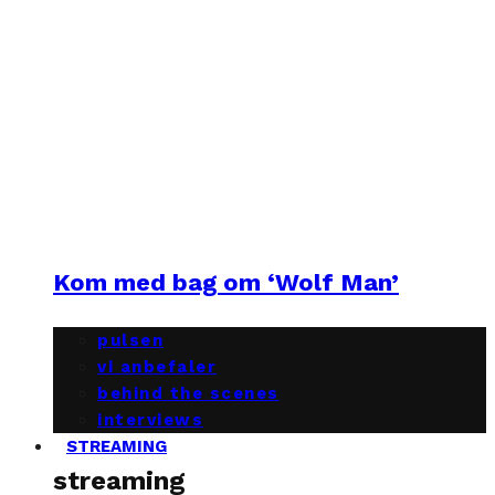
Kom med bag om ‘Wolf Man’
pulsen
vi anbefaler
behind the scenes
interviews
STREAMING
streaming