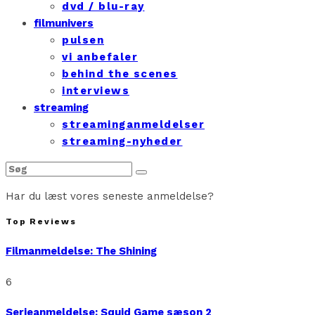
dvd / blu-ray
filmunivers
pulsen
vi anbefaler
behind the scenes
interviews
streaming
streaminganmeldelser
streaming-nyheder
Har du læst vores seneste anmeldelse?
Top Reviews
Filmanmeldelse: The Shining
6
Serieanmeldelse: Squid Game sæson 2