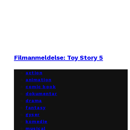
Filmanmeldelse: Toy Story 5
action
animation
comic book
dokumentar
drama
fantasy
gyser
komedie
musical