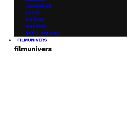
romantisk
sci-fi
thriller
western
dvd / blu-ray
FILMUNIVERS
filmunivers