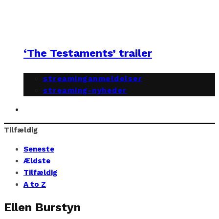
‘The Testaments’ trailer
streaminganmeldelser
streaming-nyheder
Tilfældig
Seneste
Ældste
Tilfældig
A to Z
Ellen Burstyn