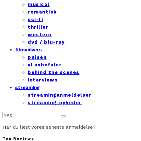
musical
romantisk
sci-fi
thriller
western
dvd / blu-ray
filmunivers
pulsen
vi anbefaler
behind the scenes
interviews
streaming
streaminganmeldelser
streaming-nyheder
Har du læst vores seneste anmeldelse?
Top Reviews