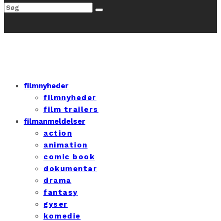
filmnyheder
filmnyheder
film trailers
filmanmeldelser
action
animation
comic book
dokumentar
drama
fantasy
gyser
komedie