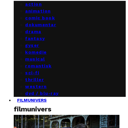
action
animation
comic book
dokumentar
drama
fantasy
gyser
komedie
musical
romantisk
sci-fi
thriller
western
dvd / blu-ray
FILMUNIVERS
filmunivers