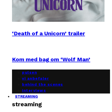
‘Death of a Unicorn’ trailer
Kom med bag om ‘Wolf Man’
pulsen
vi anbefaler
behind the scenes
interviews
STREAMING
streaming