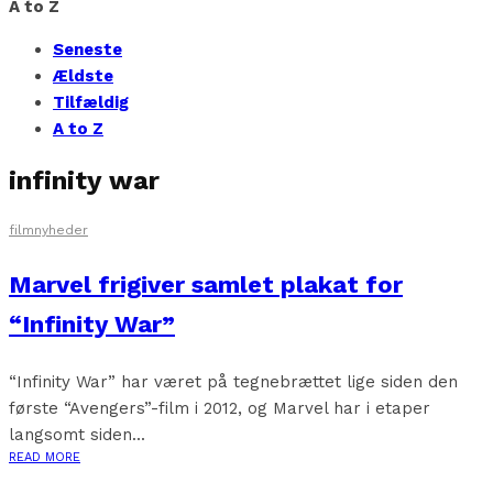
A to Z
Seneste
Ældste
Tilfældig
A to Z
infinity war
filmnyheder
Marvel frigiver samlet plakat for
“Infinity War”
“Infinity War” har været på tegnebrættet lige siden den
første “Avengers”-film i 2012, og Marvel har i etaper
langsomt siden...
READ MORE