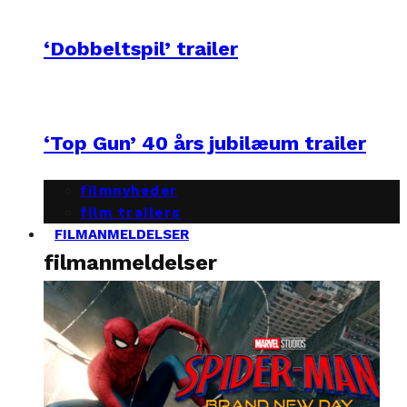
‘Dobbeltspil’ trailer
‘Top Gun’ 40 års jubilæum trailer
filmnyheder
film trailers
FILMANMELDELSER
filmanmeldelser