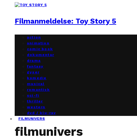
Filmanmeldelse: Toy Story 5
action
animation
comic book
dokumentar
drama
fantasy
gyser
komedie
musical
romantisk
sci-fi
thriller
western
dvd / blu-ray
FILMUNIVERS
filmunivers