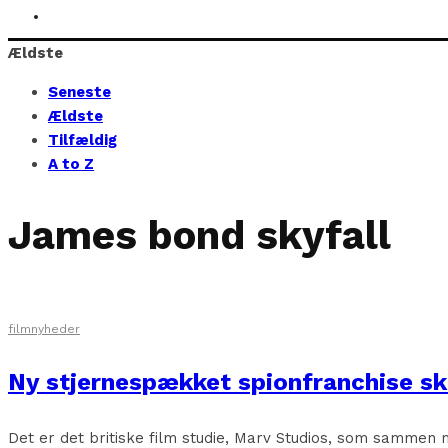
Ældste
Seneste
Ældste
Tilfældig
A to Z
James bond skyfall
filmnyheder
Ny stjernespækket spionfranchise ska
Det er det britiske film studie, Marv Studios, som sammen 