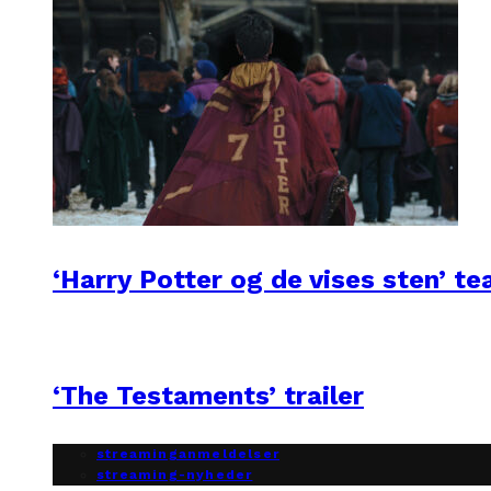
‘Harry Potter og de vises sten’ te
‘The Testaments’ trailer
streaminganmeldelser
streaming-nyheder