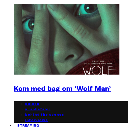
Kom med bag om ‘Wolf Man’
pulsen
vi anbefaler
behind the scenes
interviews
STREAMING