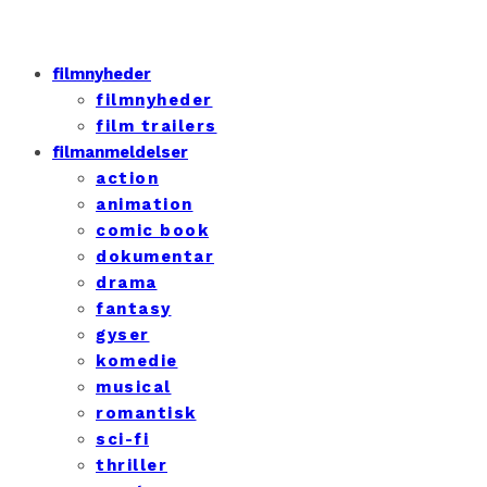
filmnyheder
filmnyheder
film trailers
filmanmeldelser
action
animation
comic book
dokumentar
drama
fantasy
gyser
komedie
musical
romantisk
sci-fi
thriller