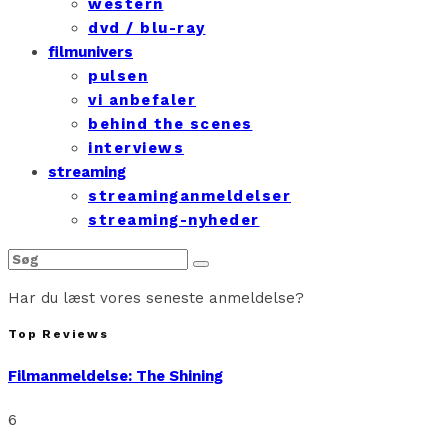
western
dvd / blu-ray
filmunivers
pulsen
vi anbefaler
behind the scenes
interviews
streaming
streaminganmeldelser
streaming-nyheder
Har du læst vores seneste anmeldelse?
Top Reviews
Filmanmeldelse: The Shining
6