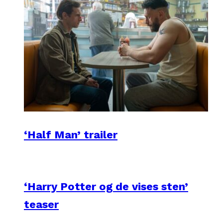
‘Half Man’ trailer
‘Harry Potter og de vises sten’
teaser