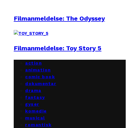
Filmanmeldelse: The Odyssey
Filmanmeldelse: Toy Story 5
action
animation
comic book
dokumentar
drama
fantasy
gyser
komedie
musical
romantisk