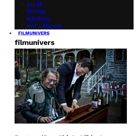
sci-fi
thriller
western
dvd / blu-ray
FILMUNIVERS
filmunivers