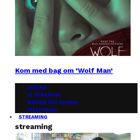
Kom med bag om ‘Wolf Man’
pulsen
vi anbefaler
behind the scenes
interviews
STREAMING
streaming