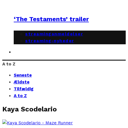
‘The Testaments’ trailer
streaminganmeldelser
streaming-nyheder
A to Z
Seneste
Ældste
Tilfældig
A to Z
Kaya Scodelario