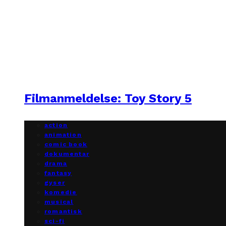
Filmanmeldelse: Toy Story 5
action
animation
comic book
dokumentar
drama
fantasy
gyser
komedie
musical
romantisk
sci-fi