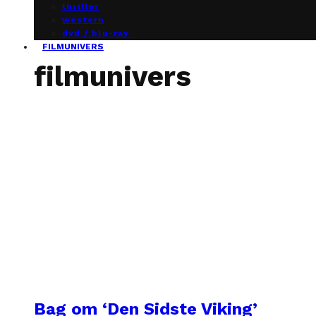
thriller
western
dvd / blu-ray
FILMUNIVERS
filmunivers
Bag om ‘Den Sidste Viking’