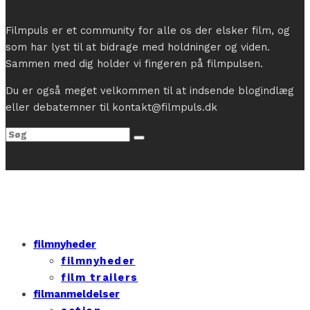
Filmpuls er et community for alle os der elsker film, og
som har lyst til at bidrage med holdninger og viden.
Sammen med dig holder vi fingeren på filmpulsen.
Du er også meget velkommen til at indsende blogindlæg
eller debatemner til kontakt@filmpuls.dk
filmnyheder
filmnyheder
film trailers
filmanmeldelser