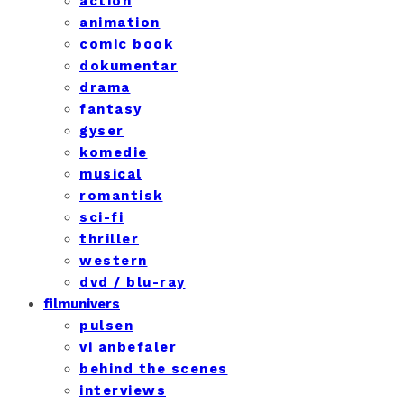
action
animation
comic book
dokumentar
drama
fantasy
gyser
komedie
musical
romantisk
sci-fi
thriller
western
dvd / blu-ray
filmunivers
pulsen
vi anbefaler
behind the scenes
interviews