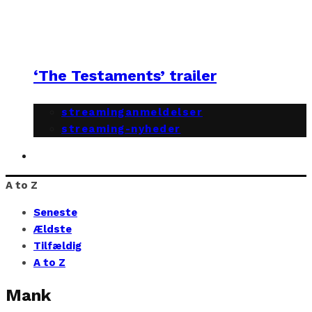
‘The Testaments’ trailer
streaminganmeldelser
streaming-nyheder
A to Z
Seneste
Ældste
Tilfældig
A to Z
Mank