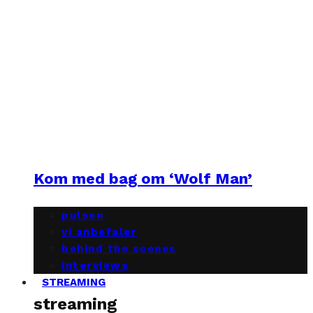
Kom med bag om ‘Wolf Man’
pulsen
vi anbefaler
behind the scenes
interviews
STREAMING
streaming