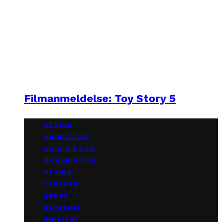
Filmanmeldelse: Toy Story 5
action
animation
comic book
dokumentar
drama
fantasy
gyser
komedie
musical