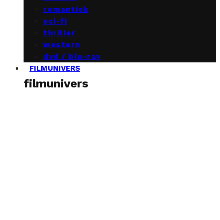
romantisk
sci-fi
thriller
western
dvd / blu-ray
FILMUNIVERS
filmunivers