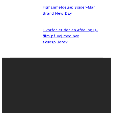
Filmanmeldelse: Spider-Man:
Brand New Day
Hvorfor er der en Afdeling Q-
film på vej med nye
skuespillere?