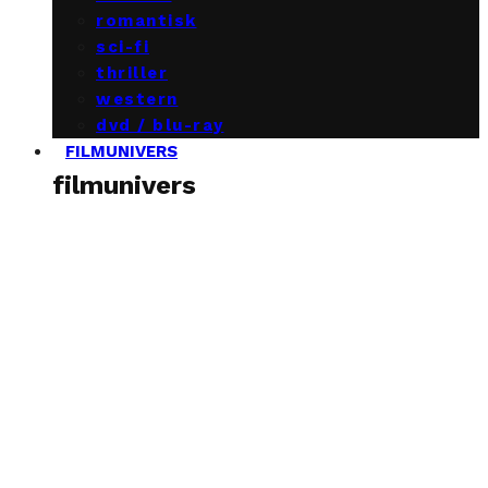
romantisk
sci-fi
thriller
western
dvd / blu-ray
FILMUNIVERS
filmunivers