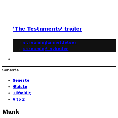
‘The Testaments’ trailer
streaminganmeldelser
streaming-nyheder
Seneste
Seneste
Ældste
Tilfældig
A to Z
Mank