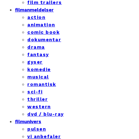
film trailers
filmanmeldelser
action
animation
comic book
dokumentar
drama
fantasy
gyser
komedie
musical
romantisk
sci-fi
thriller
western
dvd / blu-ray
filmunivers
pulsen
vi anbefaler