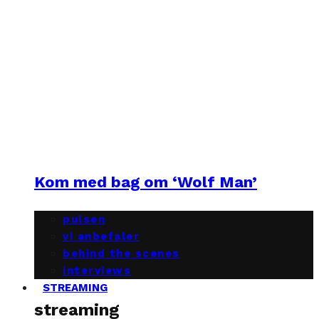
Kom med bag om ‘Wolf Man’
pulsen
vi anbefaler
behind the scenes
interviews
STREAMING
streaming