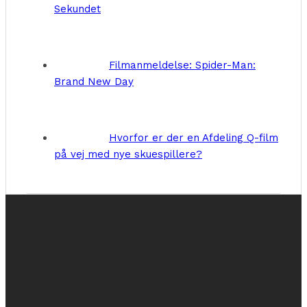
Sekundet
Filmanmeldelse: Spider-Man:
Brand New Day
Hvorfor er der en Afdeling Q-film
på vej med nye skuespillere?