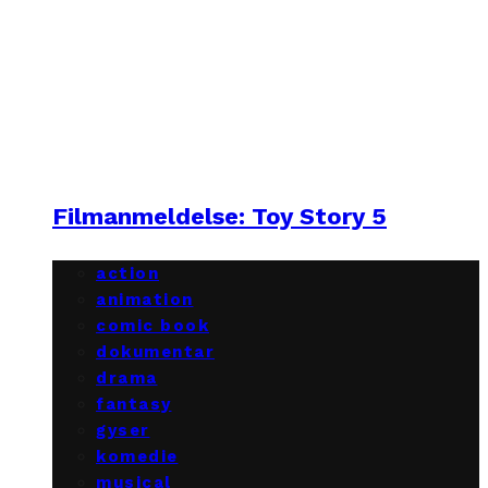
Filmanmeldelse: Toy Story 5
action
animation
comic book
dokumentar
drama
fantasy
gyser
komedie
musical