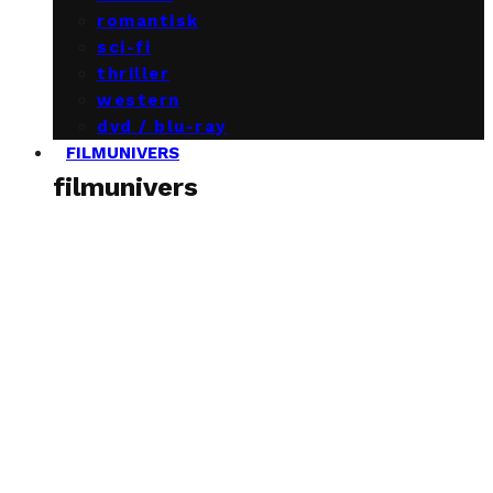
romantisk
sci-fi
thriller
western
dvd / blu-ray
FILMUNIVERS
filmunivers