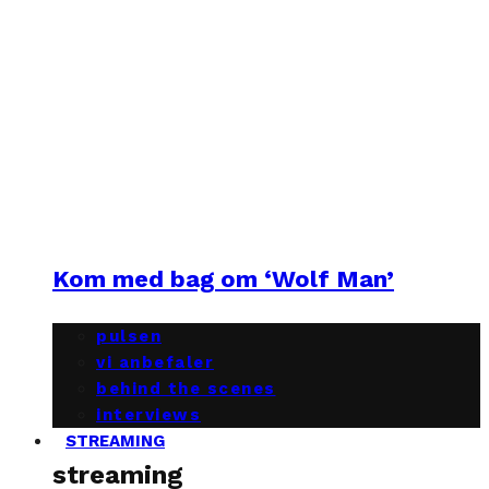
Kom med bag om ‘Wolf Man’
pulsen
vi anbefaler
behind the scenes
interviews
STREAMING
streaming