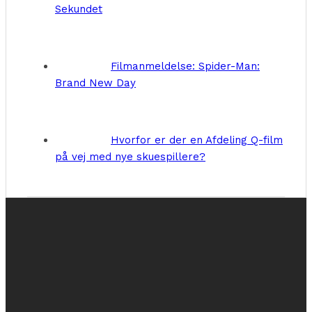
Sekundet
Filmanmeldelse: Spider-Man:
Brand New Day
Hvorfor er der en Afdeling Q-film
på vej med nye skuespillere?