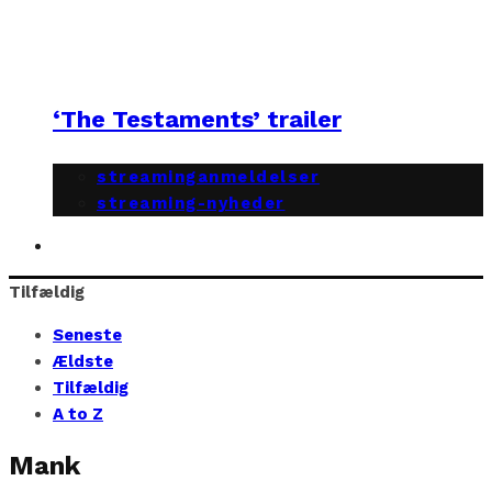
‘The Testaments’ trailer
streaminganmeldelser
streaming-nyheder
Tilfældig
Seneste
Ældste
Tilfældig
A to Z
Mank