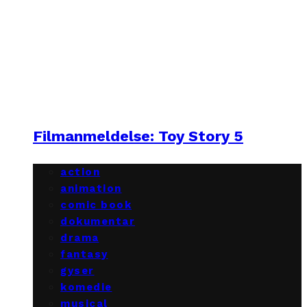
Filmanmeldelse: Toy Story 5
action
animation
comic book
dokumentar
drama
fantasy
gyser
komedie
musical