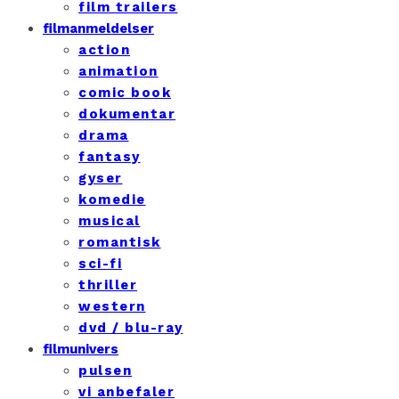
film trailers
filmanmeldelser
action
animation
comic book
dokumentar
drama
fantasy
gyser
komedie
musical
romantisk
sci-fi
thriller
western
dvd / blu-ray
filmunivers
pulsen
vi anbefaler