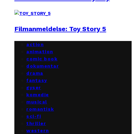
Filmanmeldelse: Toy Story 5
action
animation
comic book
dokumentar
drama
fantasy
gyser
komedie
musical
romantisk
sci-fi
thriller
western