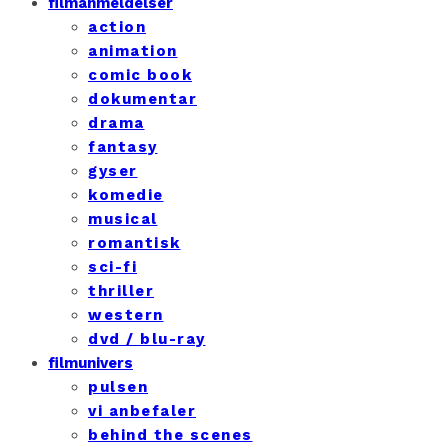
filmanmeldelser
action
animation
comic book
dokumentar
drama
fantasy
gyser
komedie
musical
romantisk
sci-fi
thriller
western
dvd / blu-ray
filmunivers
pulsen
vi anbefaler
behind the scenes