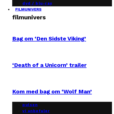
dvd / blu-ray
FILMUNIVERS
filmunivers
Bag om ‘Den Sidste Viking’
‘Death of a Unicorn’ trailer
Kom med bag om ‘Wolf Man’
pulsen
vi anbefaler