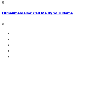
6
Filmanmeldelse: Call Me By Your Name
6