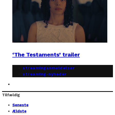
‘The Testaments’ trailer
streaminganmeldelser
streaming-nyheder
Tilfældig
Seneste
Ældste