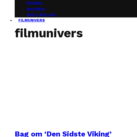
thriller
western
dvd / blu-ray
FILMUNIVERS
filmunivers
Bag om ‘Den Sidste Viking’