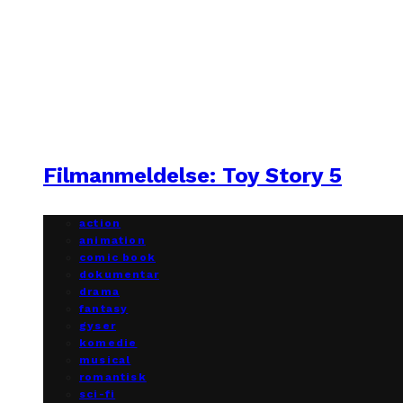
Filmanmeldelse: Toy Story 5
action
animation
comic book
dokumentar
drama
fantasy
gyser
komedie
musical
romantisk
sci-fi