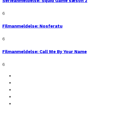
Serieanmeldelse: Squid Game sæson 2
6
Filmanmeldelse: Nosferatu
6
Filmanmeldelse: Call Me By Your Name
6