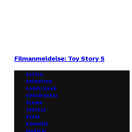
Filmanmeldelse: Toy Story 5
action
animation
comic book
dokumentar
drama
fantasy
gyser
komedie
musical