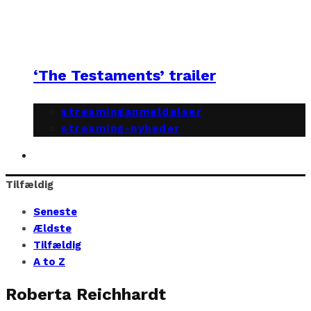
‘The Testaments’ trailer
streaminganmeldelser
streaming-nyheder
Tilfældig
Seneste
Ældste
Tilfældig
A to Z
Roberta Reichhardt