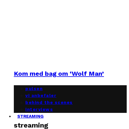
Kom med bag om ‘Wolf Man’
pulsen
vi anbefaler
behind the scenes
interviews
STREAMING
streaming