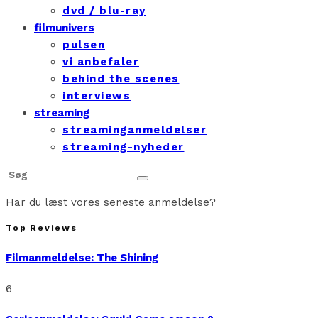
dvd / blu-ray
filmunivers
pulsen
vi anbefaler
behind the scenes
interviews
streaming
streaminganmeldelser
streaming-nyheder
Har du læst vores seneste anmeldelse?
Top Reviews
Filmanmeldelse: The Shining
6