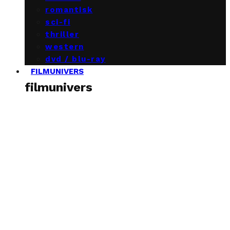
romantisk
sci-fi
thriller
western
dvd / blu-ray
FILMUNIVERS
filmunivers