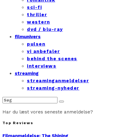
sci-fi
thriller
western
dvd / blu-ray
filmunivers
pulsen
vi anbefaler
behind the scenes
interviews
streaming
streaminganmeldelser
streaming-nyheder
Har du læst vores seneste anmeldelse?
Top Reviews
Filmanmeldelse: The Shining