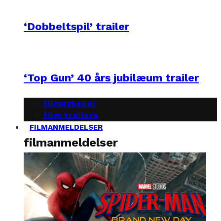
‘Dobbeltspil’ trailer
‘Top Gun’ 40 års jubilæum trailer
filmnyheder
film trailers
FILMANMELDELSER
filmanmeldelser