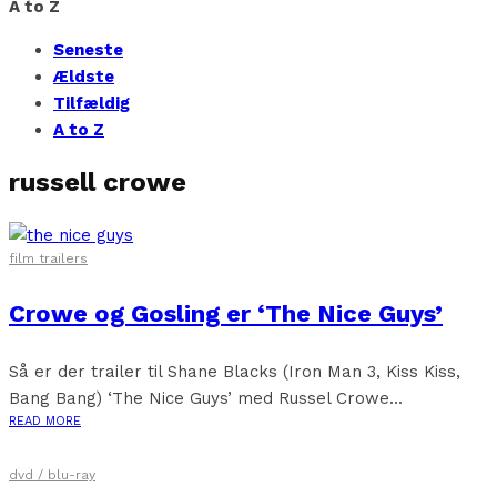
A to Z
Seneste
Ældste
Tilfældig
A to Z
russell crowe
film trailers
Crowe og Gosling er ‘The Nice Guys’
Så er der trailer til Shane Blacks (Iron Man 3, Kiss Kiss,
Bang Bang) ‘The Nice Guys’ med Russel Crowe...
READ MORE
dvd / blu-ray