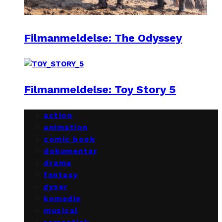
Filmanmeldelse: The Odyssey
Filmanmeldelse: Toy Story 5
action
animation
comic book
dokumentar
drama
fantasy
gyser
komedie
musical