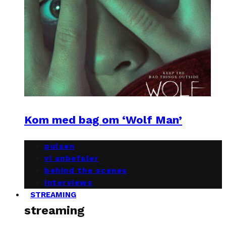
Kom med bag om ‘Wolf Man’
pulsen
vi anbefaler
behind the scenes
interviews
STREAMING
streaming