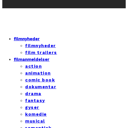
filmnyheder
filmnyheder
film trailers
filmanmeldelser
action
animation
comic book
dokumentar
drama
fantasy
gyser
komedie
musical
romantisk