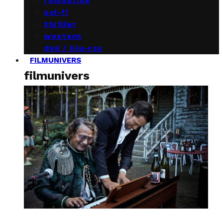
romantisk
sci-fi
thriller
western
dvd / blu-ray
FILMUNIVERS
filmunivers