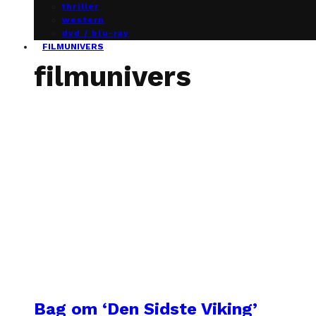
thriller
western
dvd / blu-ray
FILMUNIVERS
filmunivers
Bag om ‘Den Sidste Viking’