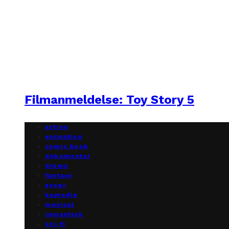
Filmanmeldelse: Toy Story 5
action
animation
comic book
dokumentar
drama
fantasy
gyser
komedie
musical
romantisk
sci-fi