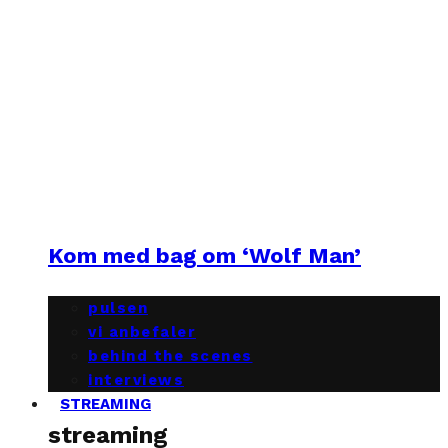
Kom med bag om ‘Wolf Man’
pulsen
vi anbefaler
behind the scenes
interviews
STREAMING
streaming