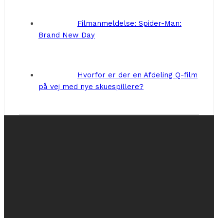
Filmanmeldelse: Spider-Man:
Brand New Day
Hvorfor er der en Afdeling Q-film
på vej med nye skuespillere?