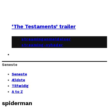
‘The Testaments’ trailer
streaminganmeldelser
streaming-nyheder
Seneste
Seneste
Ældste
Tilfældig
A to Z
spiderman