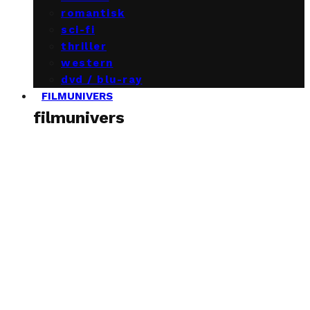
romantisk
sci-fi
thriller
western
dvd / blu-ray
FILMUNIVERS
filmunivers