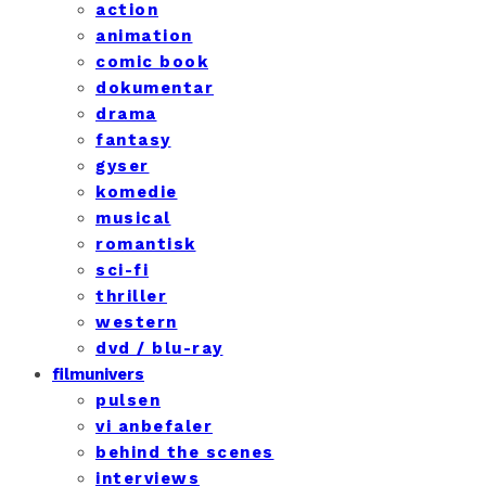
action
animation
comic book
dokumentar
drama
fantasy
gyser
komedie
musical
romantisk
sci-fi
thriller
western
dvd / blu-ray
filmunivers
pulsen
vi anbefaler
behind the scenes
interviews