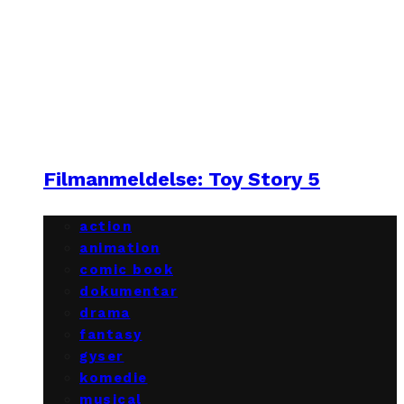
Filmanmeldelse: Toy Story 5
action
animation
comic book
dokumentar
drama
fantasy
gyser
komedie
musical