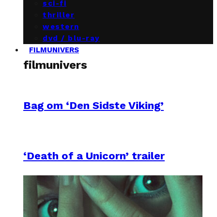
sci-fi
thriller
western
dvd / blu-ray
FILMUNIVERS
filmunivers
Bag om ‘Den Sidste Viking’
‘Death of a Unicorn’ trailer