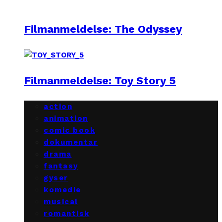
Filmanmeldelse: The Odyssey
Filmanmeldelse: Toy Story 5
action
animation
comic book
dokumentar
drama
fantasy
gyser
komedie
musical
romantisk