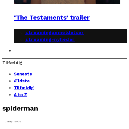
‘The Testaments’ trailer
streaminganmeldelser
streaming-nyheder
Tilfældig
Seneste
Ældste
Tilfældig
A to Z
spiderman
filmnyheder