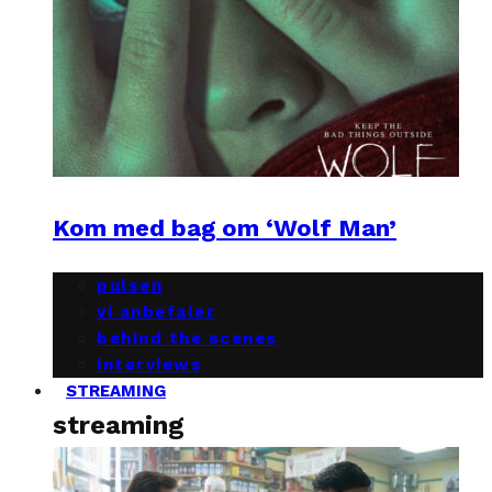
Kom med bag om ‘Wolf Man’
pulsen
vi anbefaler
behind the scenes
interviews
STREAMING
streaming