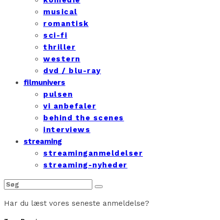
musical
romantisk
sci-fi
thriller
western
dvd / blu-ray
filmunivers
pulsen
vi anbefaler
behind the scenes
interviews
streaming
streaminganmeldelser
streaming-nyheder
Har du læst vores seneste anmeldelse?