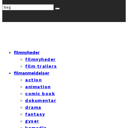
filmnyheder
filmnyheder
film trailers
filmanmeldelser
action
animation
comic book
dokumentar
drama
fantasy
gyser
komedie