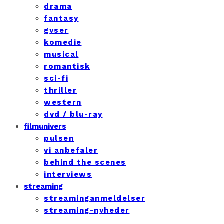
drama
fantasy
gyser
komedie
musical
romantisk
sci-fi
thriller
western
dvd / blu-ray
filmunivers
pulsen
vi anbefaler
behind the scenes
interviews
streaming
streaminganmeldelser
streaming-nyheder