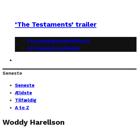
‘The Testaments’ trailer
streaminganmeldelser
streaming-nyheder
Seneste
Seneste
Ældste
Tilfældig
A to Z
Woddy Harellson