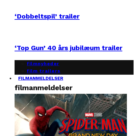
‘Dobbeltspil’ trailer
‘Top Gun’ 40 års jubilæum trailer
filmnyheder
film trailers
FILMANMELDELSER
filmanmeldelser