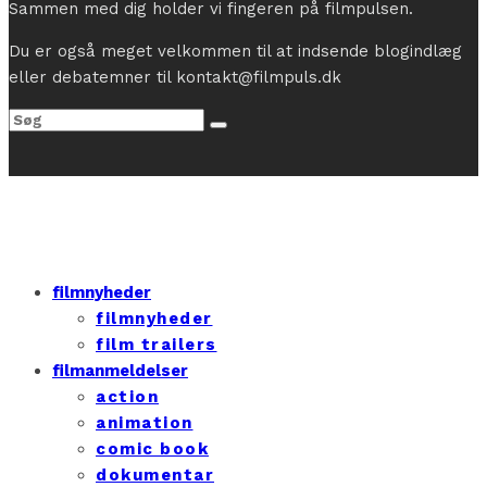
Sammen med dig holder vi fingeren på filmpulsen.
Du er også meget velkommen til at indsende blogindlæg
eller debatemner til kontakt@filmpuls.dk
filmnyheder
filmnyheder
film trailers
filmanmeldelser
action
animation
comic book
dokumentar