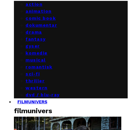
action
animation
comic book
dokumentar
drama
fantasy
gyser
komedie
musical
romantisk
sci-fi
thriller
western
dvd / blu-ray
FILMUNIVERS
filmunivers