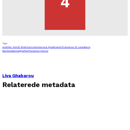
4
Tags
Another World Entertainment
Aurora Quattrocchi
Francesco Di Leva
Mario
Martone
Nostalgia
Pierfrancesco Favino
Liva Ghabarou
Relaterede metadata