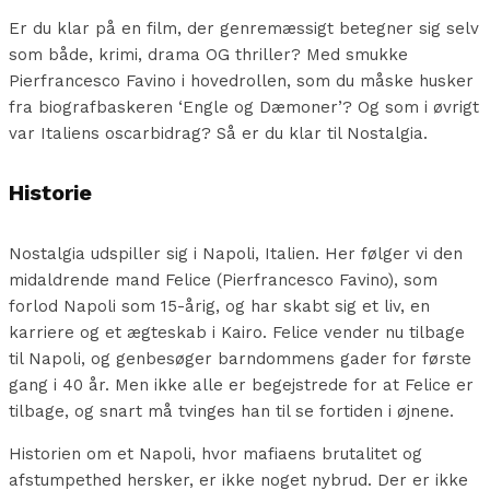
Er du klar på en film, der genremæssigt betegner sig selv
som både, krimi, drama OG thriller? Med smukke
Pierfrancesco Favino i hovedrollen, som du måske husker
fra biografbaskeren ‘Engle og Dæmoner’? Og som i øvrigt
var Italiens oscarbidrag? Så er du klar til Nostalgia.
Historie
Nostalgia udspiller sig i Napoli, Italien. Her følger vi den
midaldrende mand Felice (Pierfrancesco Favino), som
forlod Napoli som 15-årig, og har skabt sig et liv, en
karriere og et ægteskab i Kairo. Felice vender nu tilbage
til Napoli, og genbesøger barndommens gader for første
gang i 40 år. Men ikke alle er begejstrede for at Felice er
tilbage, og snart må tvinges han til se fortiden i øjnene.
Historien om et Napoli, hvor mafiaens brutalitet og
afstumpethed hersker, er ikke noget nybrud. Der er ikke