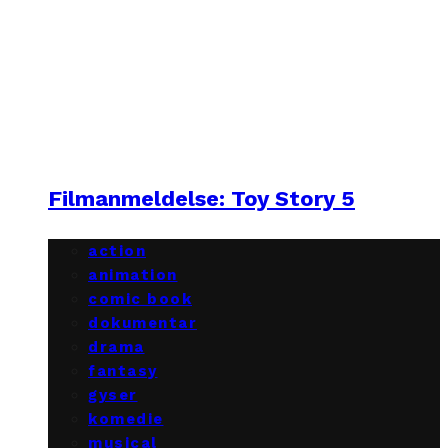
Filmanmeldelse: Toy Story 5
action
animation
comic book
dokumentar
drama
fantasy
gyser
komedie
musical