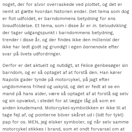
noget, der for alvor overraskede ved plottet, og det er
nemt at gætte hvordan historien ender. Det tema som dog
er flot udfoldet, er barndommens betydning for ens
livsudfoldelse. Et tema, som i disse år er
in.
Selvudvikling
der tager udgangspunkt i barndommens betydning,
trender i disse år, og der findes ikke den
millenial
der
ikke har ledt godt og grundigt i egen
barnenavle
efter
svar på livets udfordringer.
Derfor er det aktuelt og nutidigt, at Felice genbesøger sin
barndom, og er så optaget af at forstå den. Han kører
Napolis gader tynde på motorcykel, på jagt efter
ungdommens frihed og uskyld, og det er fedt at se en
mand på hans alder, være så optaget af at forstå sig selv
og sin opvækst, i stedet for at lægge låg på som en
anden knudemand. Motorcykel-symbolikken er ikke til at
tage fejl af, og pointerne bliver skåret ud i (lidt for tykt)
pap for os. MEN, jeg elsker symboler, og når selv samme
motorcykel stikkes i brand, som et ondt forvarsel om at