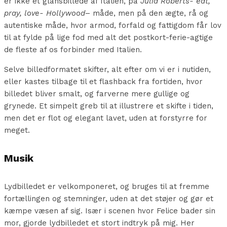
er ikke et glansbillede af Italien, på
Julia Roberts- eat,
pray, love- Hollywood
– måde, men på den ægte, rå og
autentiske måde, hvor armod, forfald og fattigdom får lov
til at fylde på lige fod med alt det postkort-ferie-agtige
de fleste af os forbinder med Italien.
Selve billedformatet skifter, alt efter om vi er i nutiden,
eller kastes tilbage til et flashback fra fortiden, hvor
billedet bliver smalt, og farverne mere gullige og
grynede. Et simpelt greb til at illustrere et skifte i tiden,
men det er flot og elegant lavet, uden at forstyrre for
meget.
Musik
Lydbilledet er velkomponeret, og bruges til at fremme
fortællingen og stemninger, uden at det støjer og gør et
kæmpe væsen af sig. Især i scenen hvor Felice bader sin
mor, gjorde lydbilledet et stort indtryk på mig. Her