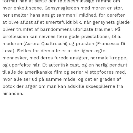
formår han at sætte den følelsesmæssige ramme om
hver enkelt scene. Gensynsglæden med moren er stor,
her smelter hans ansigt sammen i mildhed, for derefter
at blive afløst af et smertefuldt blik, når gensynets glæde
bliver trumfet af barndommens uforløste traumer. På
birollesiden kan nævnes flere gode præstationer, bl.a.
moderen (Aurora Quattrocchi) og præsten (Francesco Di
Leva). Fælles for dem alle er at de ligner ægte
mennesker, med deres furede ansigter, normale kroppe,
og uperfekte hår. Et autentisk cast, og en herlig pendant
til alle de amerikanske film og serier vi stopfodres med,
hvor alle ser ud på samme måde, og det er graden af
botox der afgør om man kan adskille skuespillerne fra
hinanden.