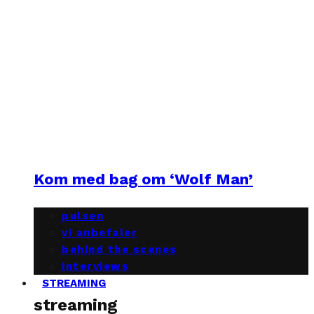
Kom med bag om ‘Wolf Man’
pulsen
vi anbefaler
behind the scenes
interviews
STREAMING
streaming