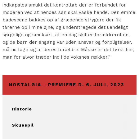
indkapsles smukt det kontroltab der er forbundet for
moderen ved at hendes søn skal vaske hende. Den ømme
badescene bakkes op af grædende strygere der fik
tårerne op i mine øjne, og understregede det uendeligt
sørgelige og smukke i, at en dag skifter forældrerollen,
og de børn der engang var uden ansvar og forpligtelser,
må nu tage sig af deres forældre. Måske er det først her,
man for alvor træder ind i de voksnes rækker?
NOSTALGIA - PREMIERE D. 6. JULI, 2023
Historie
Skuespil