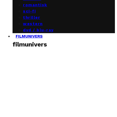
romantisk
sci-fi
thriller
western
dvd / blu-ray
FILMUNIVERS
filmunivers