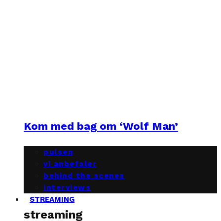
Kom med bag om ‘Wolf Man’
pulsen
vi anbefaler
behind the scenes
interviews
STREAMING
streaming