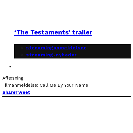
‘The Testaments’ trailer
streaminganmeldelser
streaming-nyheder
Aflæsning
Filmanmeldelse: Call Me By Your Name
Share
Tweet