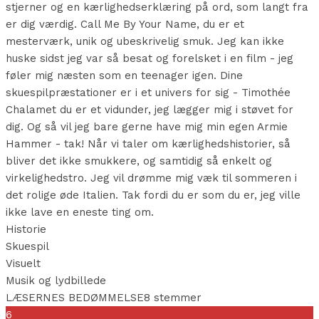
stjerner og en kærlighedserklæring på ord, som langt fra
er dig værdig. Call Me By Your Name, du er et
mesterværk, unik og ubeskrivelig smuk. Jeg kan ikke
huske sidst jeg var så besat og forelsket i en film - jeg
føler mig næsten som en teenager igen. Dine
skuespilpræstationer er i et univers for sig - Timothée
Chalamet du er et vidunder, jeg lægger mig i støvet for
dig. Og så vil jeg bare gerne have mig min egen Armie
Hammer - tak! Når vi taler om kærlighedshistorier, så
bliver det ikke smukkere, og samtidig så enkelt og
virkelighedstro. Jeg vil drømme mig væk til sommeren i
det rolige øde Italien. Tak fordi du er som du er, jeg ville
ikke lave en eneste ting om.
Historie
Skuespil
Visuelt
Musik og lydbillede
LÆSERNES BEDØMMELSE
8 stemmer
6