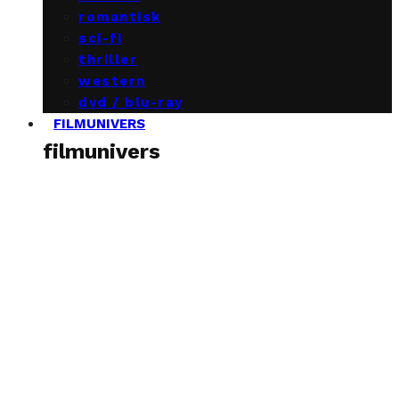
romantisk
sci-fi
thriller
western
dvd / blu-ray
FILMUNIVERS
filmunivers