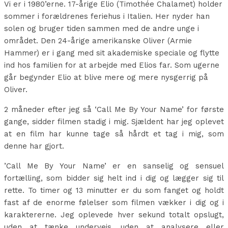
Vi er i 1980’erne. 17-årige Elio (Timothée Chalamet) holder
sommer i forældrenes feriehus i Italien. Her nyder han
solen og bruger tiden sammen med de andre unge i
området. Den 24-årige amerikanske Oliver (Armie
Hammer) er i gang med sit akademiske speciale og flytte
ind hos familien for at arbejde med Elios far. Som ugerne
går begynder Elio at blive mere og mere nysgerrig på
Oliver.
2 måneder efter jeg så ‘Call Me By Your Name’ for første
gange, sidder filmen stadig i mig. Sjældent har jeg oplevet
at en film har kunne tage så hårdt et tag i mig, som
denne har gjort.
’Call Me By Your Name’ er en sanselig og sensuel
fortælling, som bidder sig helt ind i dig og lægger sig til
rette. To timer og 13 minutter er du som fanget og holdt
fast af de enorme følelser som filmen vækker i dig og i
karaktererne. Jeg oplevede hver sekund totalt opslugt,
uden at tænke undervejs, uden at analysere eller