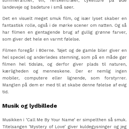
sommeraftner, vin, ferskentræer, cykelture på øde
landeveje og badeture i små søer.
Det en visuelt meget smuk film, og især lyset skaber en
fantastisk rolle, også i de mørke scener om natten. Og så
har filmen en gentagende brug af gullig grønne farver,
som giver det hele en varmt følelse.
Filmen foregår i 80erne. Tøjet og de gamle biler giver en
hel speciel og anderledes stemning, som på en måde gør
filmen hel tidsløs, og derfor giver plads til naturen,
kærligheden og menneskene. Der er nemlig ingen
mobiler, computere eller lignende, som forstyrrer.
Manglen på dem er med til at skabe denne følelse af evig
tid.
Musik og lydbillede
Musikken i ‘Call Me By Your Name’ er simpelthen så smuk.
Titelsangen ‘Mystery of Love’ giver kuldegysninger og jeg