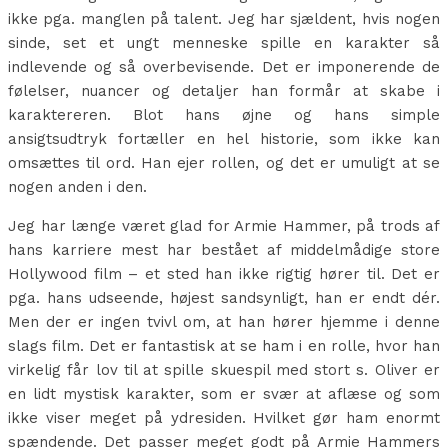
ikke pga. manglen på talent. Jeg har sjældent, hvis nogen
sinde, set et ungt menneske spille en karakter så
indlevende og så overbevisende. Det er imponerende de
følelser, nuancer og detaljer han formår at skabe i
karaktereren. Blot hans øjne og hans simple
ansigtsudtryk fortæller en hel historie, som ikke kan
omsættes til ord. Han ejer rollen, og det er umuligt at se
nogen anden i den.
Jeg har længe været glad for Armie Hammer, på trods af
hans karriere mest har bestået af middelmådige store
Hollywood film – et sted han ikke rigtig hører til. Det er
pga. hans udseende, højest sandsynligt, han er endt dér.
Men der er ingen tvivl om, at han hører hjemme i denne
slags film. Det er fantastisk at se ham i en rolle, hvor han
virkelig får lov til at spille skuespil med stort s. Oliver er
en lidt mystisk karakter, som er svær at aflæse og som
ikke viser meget på ydresiden. Hvilket gør ham enormt
spændende. Det passer meget godt på Armie Hammers