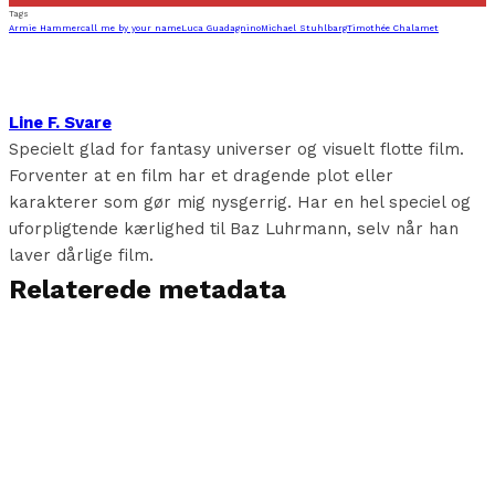
Tags
Armie Hammer
call me by your name
Luca Guadagnino
Michael Stuhlbarg
Timothée Chalamet
Line F. Svare
Specielt glad for fantasy universer og visuelt flotte film.
Forventer at en film har et dragende plot eller
karakterer som gør mig nysgerrig. Har en hel speciel og
uforpligtende kærlighed til Baz Luhrmann, selv når han
laver dårlige film.
Relaterede metadata