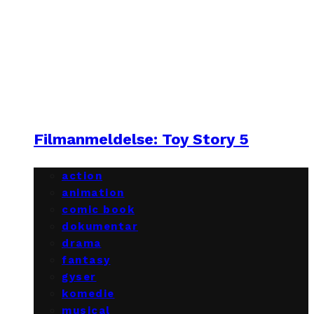
Filmanmeldelse: Toy Story 5
action
animation
comic book
dokumentar
drama
fantasy
gyser
komedie
musical