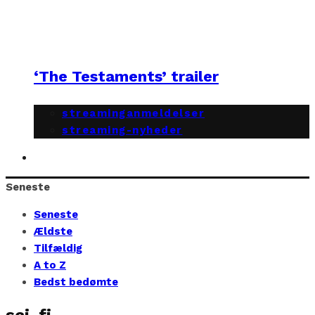
‘The Testaments’ trailer
streaminganmeldelser
streaming-nyheder
Seneste
Seneste
Ældste
Tilfældig
A to Z
Bedst bedømte