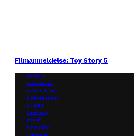
Filmanmeldelse: Toy Story 5
action
animation
comic book
dokumentar
drama
fantasy
gyser
komedie
musical