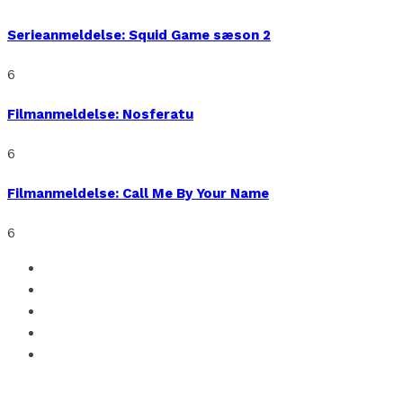
Serieanmeldelse: Squid Game sæson 2
6
Filmanmeldelse: Nosferatu
6
Filmanmeldelse: Call Me By Your Name
6