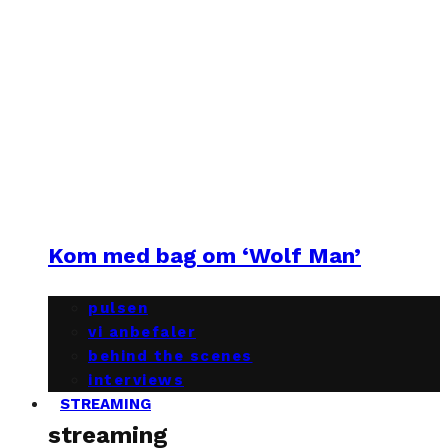
Kom med bag om ‘Wolf Man’
pulsen
vi anbefaler
behind the scenes
interviews
STREAMING
streaming