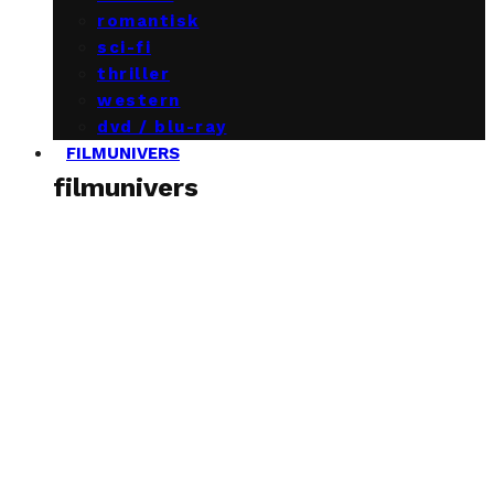
romantisk
sci-fi
thriller
western
dvd / blu-ray
FILMUNIVERS
filmunivers