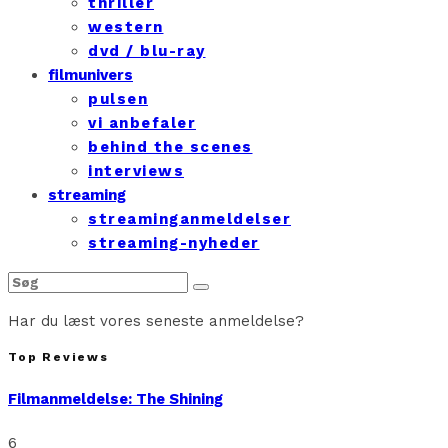
thriller
western
dvd / blu-ray
filmunivers
pulsen
vi anbefaler
behind the scenes
interviews
streaming
streaminganmeldelser
streaming-nyheder
Har du læst vores seneste anmeldelse?
Top Reviews
Filmanmeldelse: The Shining
6