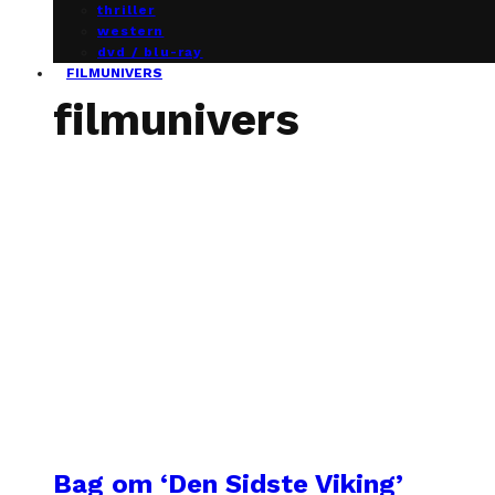
thriller
western
dvd / blu-ray
FILMUNIVERS
filmunivers
Bag om ‘Den Sidste Viking’