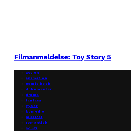
Filmanmeldelse: Toy Story 5
action
animation
comic book
dokumentar
drama
fantasy
gyser
komedie
musical
romantisk
sci-fi