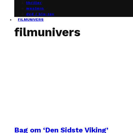
thriller
western
dvd / blu-ray
FILMUNIVERS
filmunivers
Bag om ‘Den Sidste Viking’