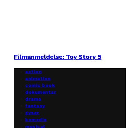
Filmanmeldelse: Toy Story 5
action
animation
comic book
dokumentar
drama
fantasy
gyser
komedie
musical