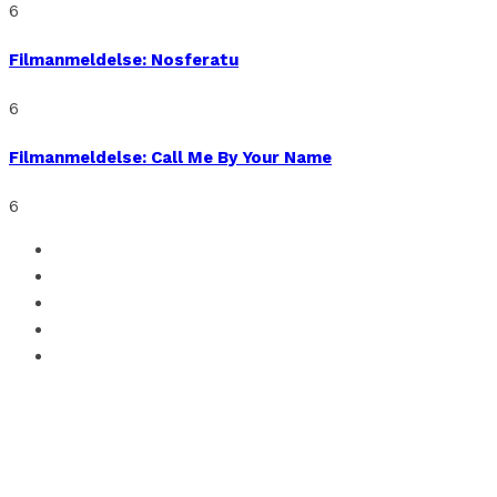
6
Filmanmeldelse: Nosferatu
6
Filmanmeldelse: Call Me By Your Name
6