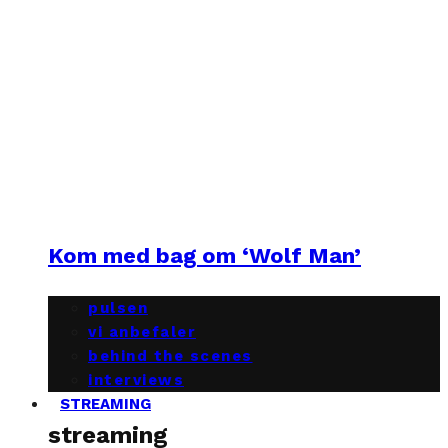
Kom med bag om ‘Wolf Man’
pulsen
vi anbefaler
behind the scenes
interviews
STREAMING
streaming