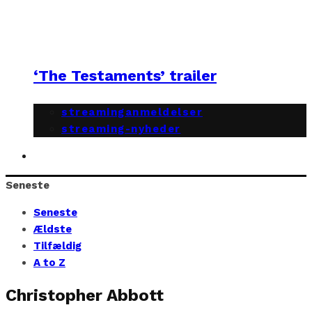
‘The Testaments’ trailer
streaminganmeldelser
streaming-nyheder
Seneste
Seneste
Ældste
Tilfældig
A to Z
Christopher Abbott