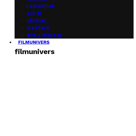
romantisk
sci-fi
thriller
western
dvd / blu-ray
FILMUNIVERS
filmunivers