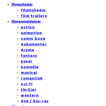
filmnyheder
filmnyheder
film trailers
filmanmeldelser
action
animation
comic book
dokumentar
drama
fantasy
gyser
komedie
musical
romantisk
sci-fi
thriller
western
dvd / blu-ray