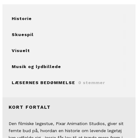
Historie
Skuespil
Visuelt
Musik og lydbillede
LÆSERNES BEDØMMELSE
0 stemmer
KORT FORTALT
Den filmiske legestue, Pixar Animation Studios, giver sit
femte bud på, hvordan en historie om levende legetøj
kan udfolde sig. Jessie får lov til at træde mere frem i