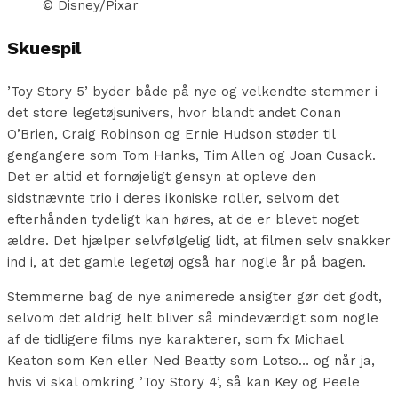
© Disney/Pixar
Skuespil
’Toy Story 5’ byder både på nye og velkendte stemmer i
det store legetøjsunivers, hvor blandt andet Conan
O’Brien, Craig Robinson og Ernie Hudson støder til
gengangere som Tom Hanks, Tim Allen og Joan Cusack.
Det er altid et fornøjeligt gensyn at opleve den
sidstnævnte trio i deres ikoniske roller, selvom det
efterhånden tydeligt kan høres, at de er blevet noget
ældre. Det hjælper selvfølgelig lidt, at filmen selv snakker
ind i, at det gamle legetøj også har nogle år på bagen.
Stemmerne bag de nye animerede ansigter gør det godt,
selvom det aldrig helt bliver så mindeværdigt som nogle
af de tidligere films nye karakterer, som fx Michael
Keaton som Ken eller Ned Beatty som Lotso… og når ja,
hvis vi skal omkring ’Toy Story 4’, så kan Key og Peele