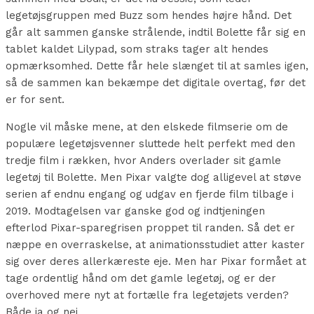
legetøjsgruppen med Buzz som hendes højre hånd. Det
går alt sammen ganske strålende, indtil Bolette får sig en
tablet kaldet Lilypad, som straks tager alt hendes
opmærksomhed. Dette får hele slænget til at samles igen,
så de sammen kan bekæmpe det digitale overtag, før det
er for sent.
Nogle vil måske mene, at den elskede filmserie om de
populære legetøjsvenner sluttede helt perfekt med den
tredje film i rækken, hvor Anders overlader sit gamle
legetøj til Bolette. Men Pixar valgte dog alligevel at støve
serien af endnu engang og udgav en fjerde film tilbage i
2019. Modtagelsen var ganske god og indtjeningen
efterlod Pixar-sparegrisen proppet til randen. Så det er
næppe en overraskelse, at animationsstudiet atter kaster
sig over deres allerkæreste eje. Men har Pixar formået at
tage ordentlig hånd om det gamle legetøj, og er der
overhoved mere nyt at fortælle fra legetøjets verden?
Både ja og nej.