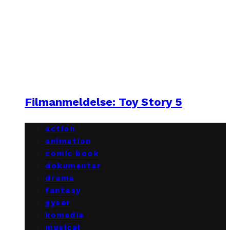
Filmanmeldelse: Toy Story 5
action
animation
comic book
dokumentar
drama
fantasy
gyser
komedie
musical