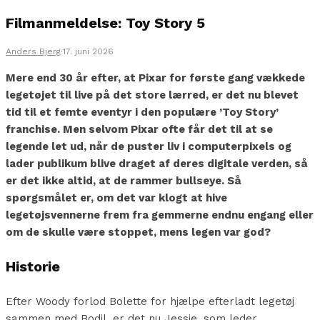
Filmanmeldelse: Toy Story 5
Anders Bjerg
·
17. juni 2026
Mere end 30 år efter, at Pixar for første gang vækkede
legetøjet til live på det store lærred, er det nu blevet
tid til et femte eventyr i den populære ’Toy Story’
franchise. Men selvom Pixar ofte får det til at se
legende let ud, når de puster liv i computerpixels og
lader publikum blive draget af deres digitale verden, så
er det ikke altid, at de rammer bullseye. Så
spørgsmålet er, om det var klogt at hive
legetøjsvennerne frem fra gemmerne endnu engang eller
om de skulle være stoppet, mens legen var god?
Historie
Efter Woody forlod Bolette for hjælpe efterladt legetøj
sammen med Bodil, er det nu Jessie, som leder