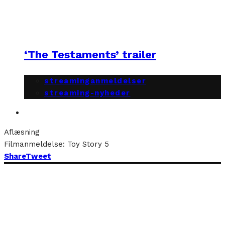
‘The Testaments’ trailer
streaminganmeldelser
streaming-nyheder
Aflæsning
Filmanmeldelse: Toy Story 5
Share
Tweet