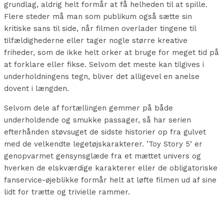
grundlag, aldrig helt formår at få helheden til at spille.
Flere steder må man som publikum også sætte sin
kritiske sans til side, når filmen overlader tingene til
tilfældighederne eller tager nogle større kreative
friheder, som de ikke helt orker at bruge for meget tid på
at forklare eller fikse. Selvom det meste kan tilgives i
underholdningens tegn, bliver det alligevel en anelse
dovent i længden.
Selvom dele af fortællingen gemmer på både
underholdende og smukke passager, så har serien
efterhånden støvsuget de sidste historier op fra gulvet
med de velkendte legetøjskarakterer. ’Toy Story 5’ er
genopvarmet gensynsglæde fra et mættet univers og
hverken de elskværdige karakterer eller de obligatoriske
fanservice-øjeblikke formår helt at løfte filmen ud af sine
lidt for trætte og trivielle rammer.