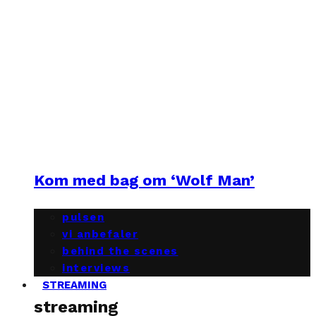
Kom med bag om ‘Wolf Man’
pulsen
vi anbefaler
behind the scenes
interviews
STREAMING
streaming