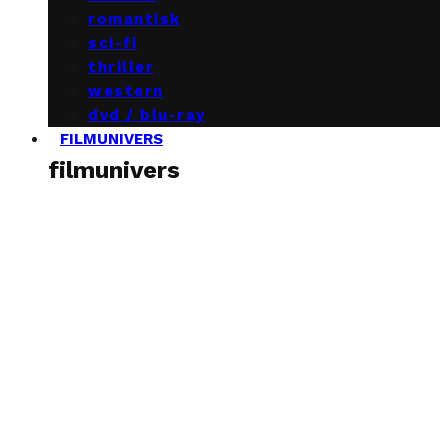
romantisk
sci-fi
thriller
western
dvd / blu-ray
FILMUNIVERS
filmunivers