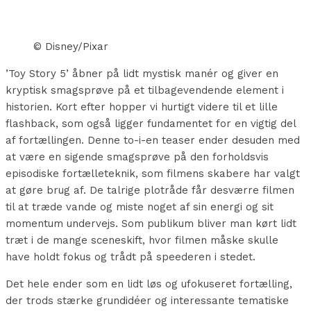
© Disney/Pixar
’Toy Story 5’ åbner på lidt mystisk manér og giver en
kryptisk smagsprøve på et tilbagevendende element i
historien. Kort efter hopper vi hurtigt videre til et lille
flashback, som også ligger fundamentet for en vigtig del
af fortællingen. Denne to-i-en teaser ender desuden med
at være en sigende smagsprøve på den forholdsvis
episodiske fortælleteknik, som filmens skabere har valgt
at gøre brug af. De talrige plotråde får desværre filmen
til at træde vande og miste noget af sin energi og sit
momentum undervejs. Som publikum bliver man kørt lidt
træt i de mange sceneskift, hvor filmen måske skulle
have holdt fokus og trådt på speederen i stedet.
Det hele ender som en lidt løs og ufokuseret fortælling,
der trods stærke grundidéer og interessante tematiske