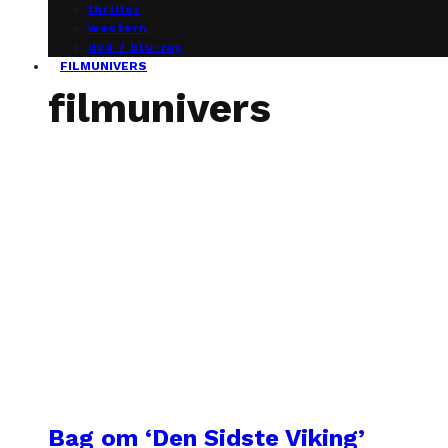
thriller
western
dvd / blu-ray
FILMUNIVERS
filmunivers
Bag om ‘Den Sidste Viking’