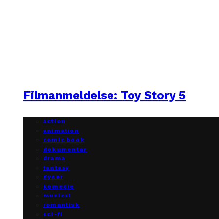
Filmanmeldelse: Toy Story 5
action
animation
comic book
dokumentar
drama
fantasy
gyser
komedie
musical
romantisk
sci-fi