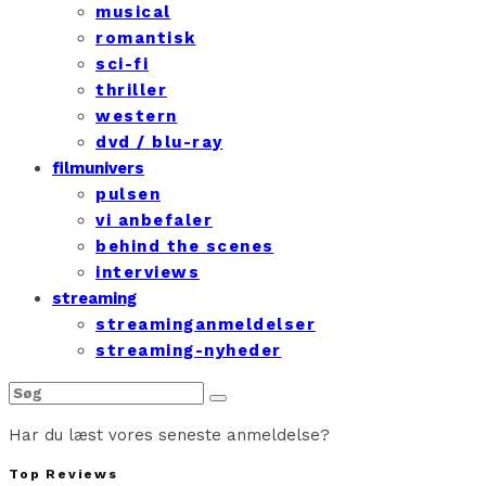
musical
romantisk
sci-fi
thriller
western
dvd / blu-ray
filmunivers
pulsen
vi anbefaler
behind the scenes
interviews
streaming
streaminganmeldelser
streaming-nyheder
Har du læst vores seneste anmeldelse?
Top Reviews