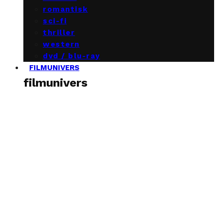
romantisk
sci-fi
thriller
western
dvd / blu-ray
FILMUNIVERS
filmunivers