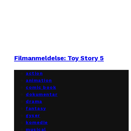
Filmanmeldelse: Toy Story 5
action
animation
comic book
dokumentar
drama
fantasy
gyser
komedie
musical