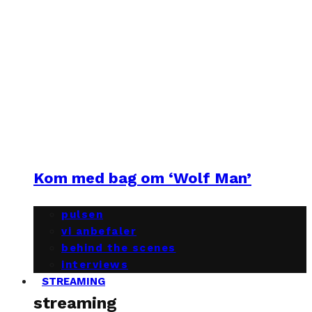
Kom med bag om ‘Wolf Man’
pulsen
vi anbefaler
behind the scenes
interviews
STREAMING
streaming