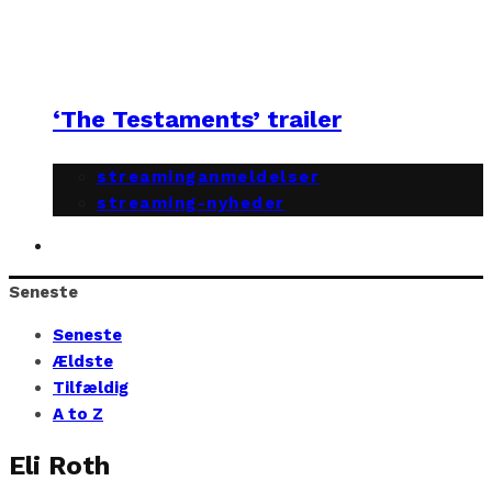
‘The Testaments’ trailer
streaminganmeldelser
streaming-nyheder
Seneste
Seneste
Ældste
Tilfældig
A to Z
Eli Roth