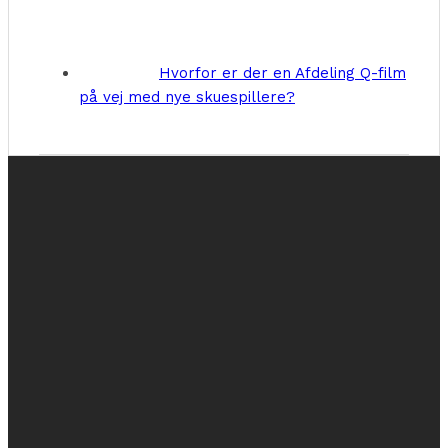
Hvorfor er der en Afdeling Q-film
på vej med nye skuespillere?