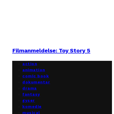
Filmanmeldelse: Toy Story 5
action
animation
comic book
dokumentar
drama
fantasy
gyser
komedie
musical