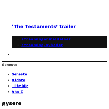
‘The Testaments’ trailer
streaminganmeldelser
streaming-nyheder
Seneste
Seneste
Ældste
Tilfældig
A to Z
gysere