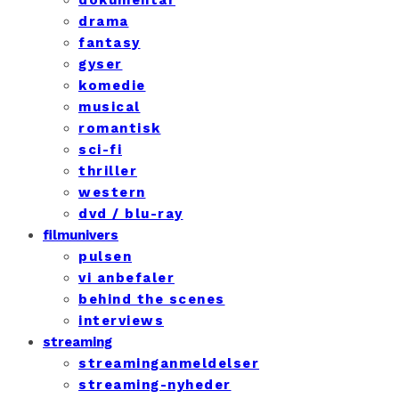
dokumentar
drama
fantasy
gyser
komedie
musical
romantisk
sci-fi
thriller
western
dvd / blu-ray
filmunivers
pulsen
vi anbefaler
behind the scenes
interviews
streaming
streaminganmeldelser
streaming-nyheder