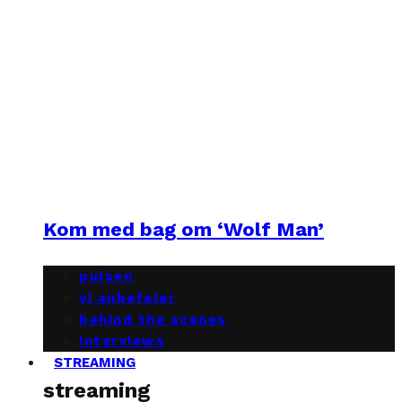
Kom med bag om ‘Wolf Man’
pulsen
vi anbefaler
behind the scenes
interviews
STREAMING
streaming