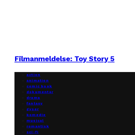
Filmanmeldelse: Toy Story 5
action
animation
comic book
dokumentar
drama
fantasy
gyser
komedie
musical
romantisk
sci-fi