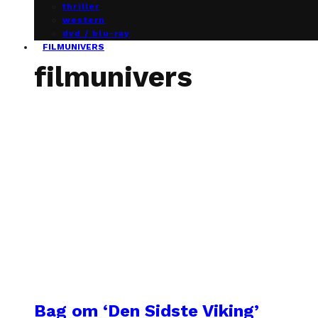
thriller
western
dvd / blu-ray
FILMUNIVERS
filmunivers
Bag om ‘Den Sidste Viking’