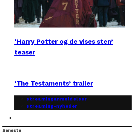
‘Harry Potter og de vises sten’
teaser
‘The Testaments’ trailer
streaminganmeldelser
streaming-nyheder
Seneste