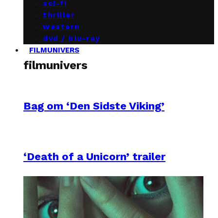
sci-fi
thriller
western
dvd / blu-ray
FILMUNIVERS
filmunivers
Bag om ‘Den Sidste Viking’
‘Death of a Unicorn’ trailer