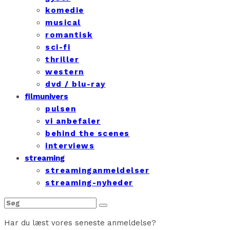
komedie
musical
romantisk
sci-fi
thriller
western
dvd / blu-ray
filmunivers
pulsen
vi anbefaler
behind the scenes
interviews
streaming
streaminganmeldelser
streaming-nyheder
Har du læst vores seneste anmeldelse?