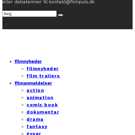
eller debatemner til kontakt@filmpuls.dk
filmnyheder
filmnyheder
film trailers
filmanmeldelser
action
animation
comic book
dokumentar
drama
fantasy
gyser