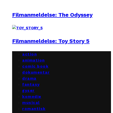
Filmanmeldelse: The Odyssey
Filmanmeldelse: Toy Story 5
action
animation
comic book
dokumentar
drama
fantasy
gyser
komedie
musical
romantisk