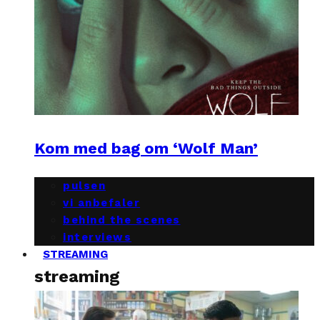
Kom med bag om ‘Wolf Man’
pulsen
vi anbefaler
behind the scenes
interviews
STREAMING
streaming