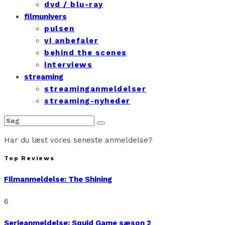
dvd / blu-ray
filmunivers
pulsen
vi anbefaler
behind the scenes
interviews
streaming
streaminganmeldelser
streaming-nyheder
Har du læst vores seneste anmeldelse?
Top Reviews
Filmanmeldelse: The Shining
6
Serieanmeldelse: Squid Game sæson 2