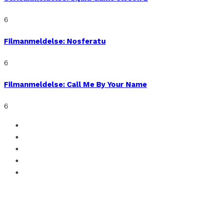
6
Filmanmeldelse: Nosferatu
6
Filmanmeldelse: Call Me By Your Name
6