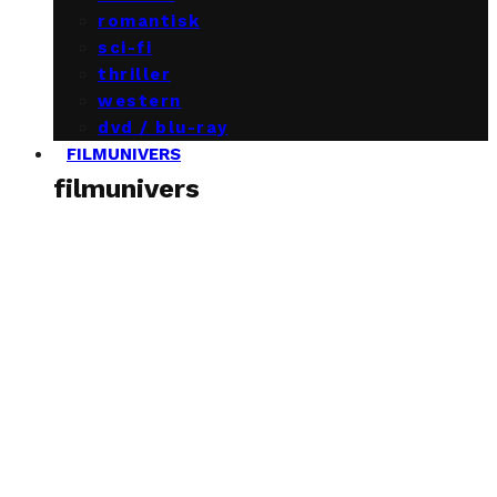
romantisk
sci-fi
thriller
western
dvd / blu-ray
FILMUNIVERS
filmunivers