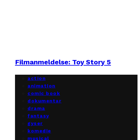
Filmanmeldelse: Toy Story 5
action
animation
comic book
dokumentar
drama
fantasy
gyser
komedie
musical