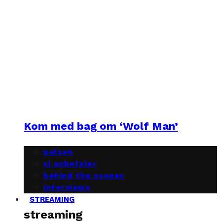
Kom med bag om ‘Wolf Man’
pulsen
vi anbefaler
behind the scenes
interviews
STREAMING
streaming