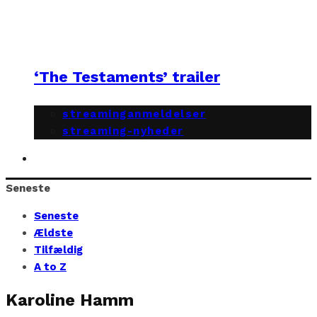
‘The Testaments’ trailer
streaminganmeldelser
streaming-nyheder
Seneste
Seneste
Ældste
Tilfældig
A to Z
Karoline Hamm