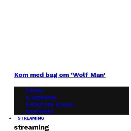
Kom med bag om ‘Wolf Man’
pulsen
vi anbefaler
behind the scenes
interviews
STREAMING
streaming