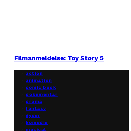
Filmanmeldelse: Toy Story 5
action
animation
comic book
dokumentar
drama
fantasy
gyser
komedie
musical