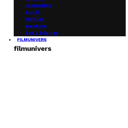
romantisk
sci-fi
thriller
western
dvd / blu-ray
FILMUNIVERS
filmunivers