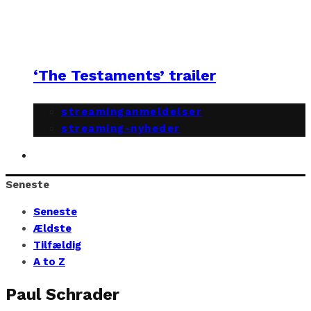
‘The Testaments’ trailer
streaminganmeldelser
streaming-nyheder
Seneste
Seneste
Ældste
Tilfældig
A to Z
Paul Schrader