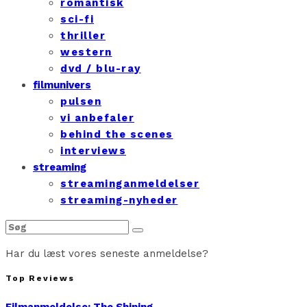
romantisk
sci-fi
thriller
western
dvd / blu-ray
filmunivers
pulsen
vi anbefaler
behind the scenes
interviews
streaming
streaminganmeldelser
streaming-nyheder
Har du læst vores seneste anmeldelse?
Top Reviews
Filmanmeldelse: The Shining