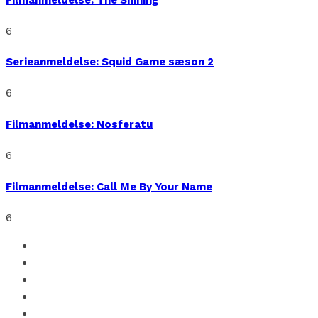
6
Serieanmeldelse: Squid Game sæson 2
6
Filmanmeldelse: Nosferatu
6
Filmanmeldelse: Call Me By Your Name
6