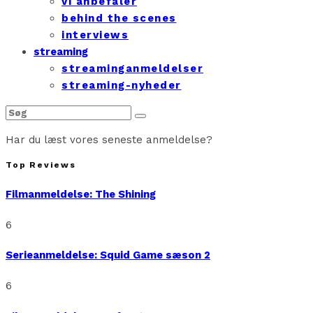
vi anbefaler
behind the scenes
interviews
streaming
streaminganmeldelser
streaming-nyheder
Har du læst vores seneste anmeldelse?
Top Reviews
Filmanmeldelse: The Shining
6
Serieanmeldelse: Squid Game sæson 2
6