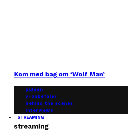
Kom med bag om ‘Wolf Man’
pulsen
vi anbefaler
behind the scenes
interviews
STREAMING
streaming