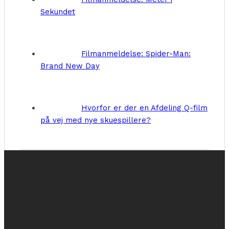
Sekundet
Filmanmeldelse: Spider-Man:
Brand New Day
Hvorfor er der en Afdeling Q-film
på vej med nye skuespillere?