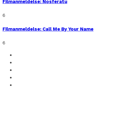
Filmanmeldelse: Nosferatu
6
Filmanmeldelse: Call Me By Your Name
6