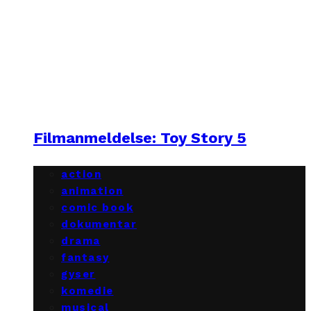
Filmanmeldelse: Toy Story 5
action
animation
comic book
dokumentar
drama
fantasy
gyser
komedie
musical