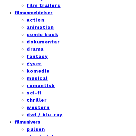
film trailers
filmanmeldelser
action
animation
comic book
dokumentar
drama
fantasy
gyser
komedie
musical
romantisk
sci-fi
thriller
western
dvd / blu-ray
filmunivers
pulsen