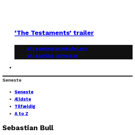
‘The Testaments’ trailer
streaminganmeldelser
streaming-nyheder
Seneste
Seneste
Ældste
Tilfældig
A to Z
Sebastian Bull