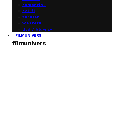
romantisk
sci-fi
thriller
western
dvd / blu-ray
FILMUNIVERS
filmunivers