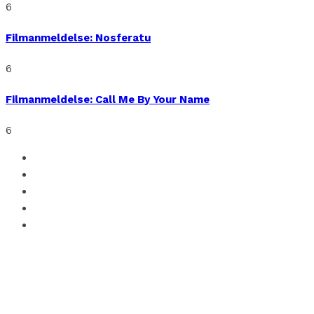
6
Filmanmeldelse: Nosferatu
6
Filmanmeldelse: Call Me By Your Name
6