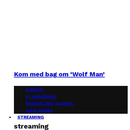
Kom med bag om ‘Wolf Man’
pulsen
vi anbefaler
behind the scenes
interviews
STREAMING
streaming