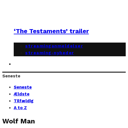
‘The Testaments’ trailer
streaminganmeldelser
streaming-nyheder
Seneste
Seneste
Ældste
Tilfældig
A to Z
Wolf Man