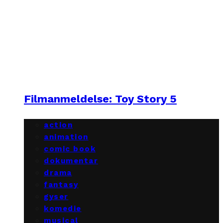
Filmanmeldelse: Toy Story 5
action
animation
comic book
dokumentar
drama
fantasy
gyser
komedie
musical