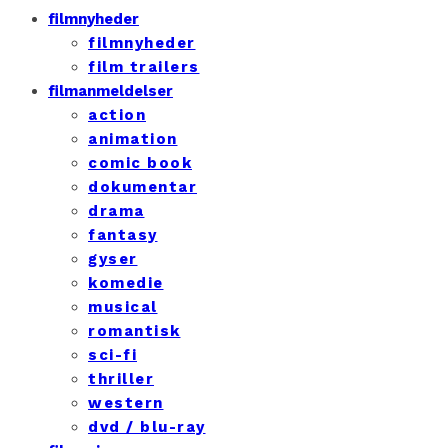
filmnyheder
filmnyheder
film trailers
filmanmeldelser
action
animation
comic book
dokumentar
drama
fantasy
gyser
komedie
musical
romantisk
sci-fi
thriller
western
dvd / blu-ray