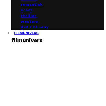
romantisk
sci-fi
thriller
western
dvd / blu-ray
FILMUNIVERS
filmunivers