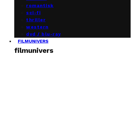
romantisk
sci-fi
thriller
western
dvd / blu-ray
FILMUNIVERS
filmunivers