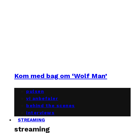
Kom med bag om ‘Wolf Man’
pulsen
vi anbefaler
behind the scenes
interviews
STREAMING
streaming