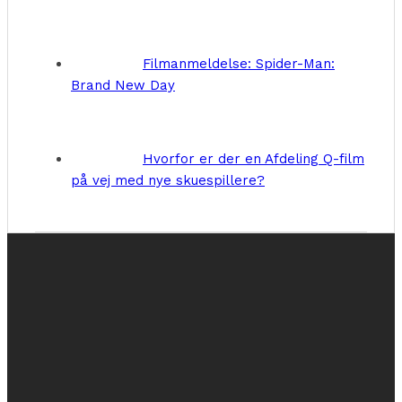
Filmanmeldelse: Spider-Man:
Brand New Day
Hvorfor er der en Afdeling Q-film
på vej med nye skuespillere?