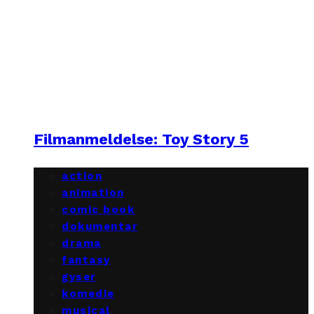
Filmanmeldelse: Toy Story 5
action
animation
comic book
dokumentar
drama
fantasy
gyser
komedie
musical