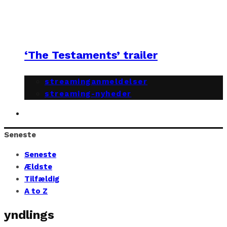
‘The Testaments’ trailer
streaminganmeldelser
streaming-nyheder
Seneste
Seneste
Ældste
Tilfældig
A to Z
yndlings