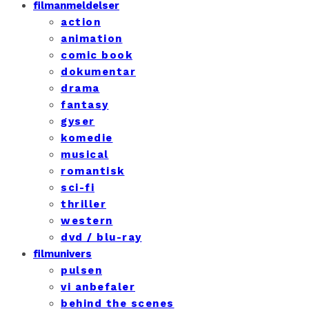
filmanmeldelser
action
animation
comic book
dokumentar
drama
fantasy
gyser
komedie
musical
romantisk
sci-fi
thriller
western
dvd / blu-ray
filmunivers
pulsen
vi anbefaler
behind the scenes