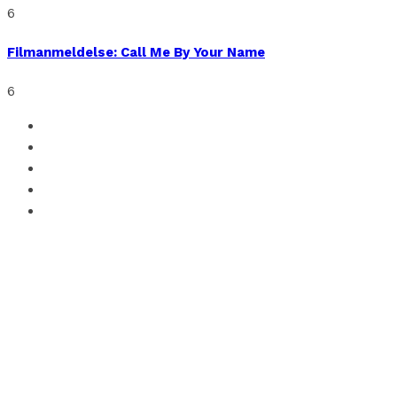
6
Filmanmeldelse: Call Me By Your Name
6