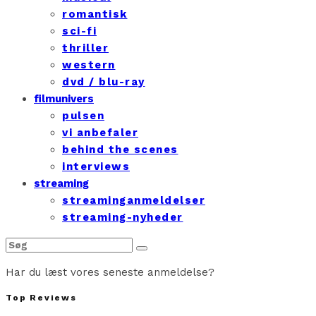
romantisk
sci-fi
thriller
western
dvd / blu-ray
filmunivers
pulsen
vi anbefaler
behind the scenes
interviews
streaming
streaminganmeldelser
streaming-nyheder
Har du læst vores seneste anmeldelse?
Top Reviews