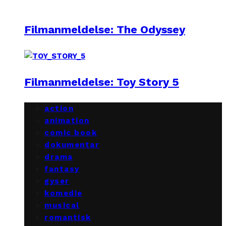
Filmanmeldelse: The Odyssey
Filmanmeldelse: Toy Story 5
action
animation
comic book
dokumentar
drama
fantasy
gyser
komedie
musical
romantisk