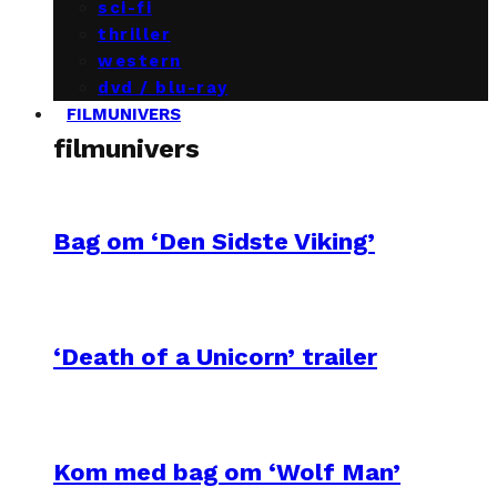
sci-fi
thriller
western
dvd / blu-ray
FILMUNIVERS
filmunivers
Bag om ‘Den Sidste Viking’
‘Death of a Unicorn’ trailer
Kom med bag om ‘Wolf Man’