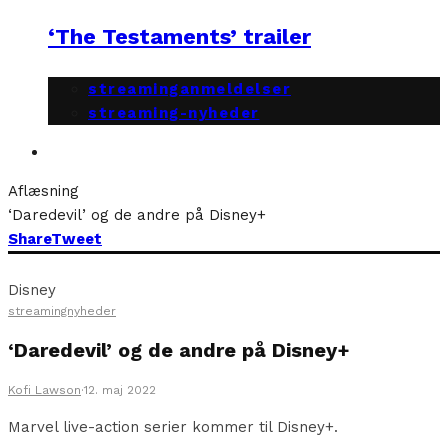
‘The Testaments’ trailer
streaminganmeldelser
streaming-nyheder
Aflæsning
‘Daredevil’ og de andre på Disney+
Share
Tweet
Disney
streamingnyheder
‘Daredevil’ og de andre på Disney+
Kofi Lawson
·
12. maj 2022
Marvel live-action serier kommer til Disney+.