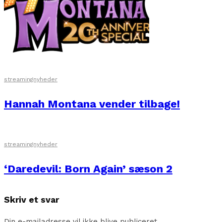
streamingnyheder
Hannah Montana vender tilbage!
streamingnyheder
‘Daredevil: Born Again’ sæson 2
Skriv et svar
Din e-mailadresse vil ikke blive publiceret.