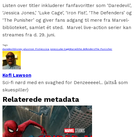
Listen over titler inkluderer fanfavoritter som
‘Daredevil’,
‘Jessica Jones,’ ‘Luke Cage’, ‘Iron Fist’, ‘The Defenders’ og
‘The Punisher’ og giver fans adgang til mere fra Marvel-
biblioteket, samlet ét sted.
Marvel live-action serier kan
streames fra d. 29. juni.
Tags
daredevil
Disney plus
Iron Fist
jessica jones
Luke Cage
Marvel
the defenders
The Punisher
Kofi Lawson
Sci-fi nørd med en svaghed for Denzeeeeel.. (altså som
skuespiller)
Relaterede metadata