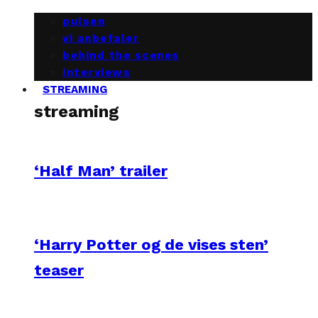
pulsen
vi anbefaler
behind the scenes
interviews
STREAMING
streaming
‘Half Man’ trailer
‘Harry Potter og de vises sten’
teaser