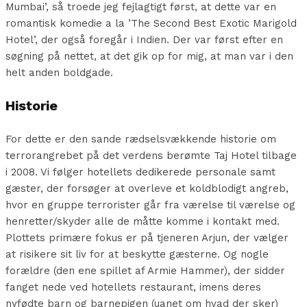
Mumbai’, så troede jeg fejlagtigt først, at dette var en
romantisk komedie a la ’The Second Best Exotic Marigold
Hotel’, der også foregår i Indien. Der var først efter en
søgning på nettet, at det gik op for mig, at man var i den
helt anden boldgade.
Historie
For dette er den sande rædselsvækkende historie om
terrorangrebet på det verdens berømte Taj Hotel tilbage
i 2008. Vi følger hotellets dedikerede personale samt
gæster, der forsøger at overleve et koldblodigt angreb,
hvor en gruppe terrorister går fra værelse til værelse og
henretter/skyder alle de måtte komme i kontakt med.
Plottets primære fokus er på tjeneren Arjun, der vælger
at risikere sit liv for at beskytte gæsterne. Og nogle
forældre (den ene spillet af Armie Hammer), der sidder
fanget nede ved hotellets restaurant, imens deres
nyfødte barn og barnepigen (uanet om hvad der sker)