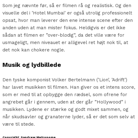
Som jeg nævnte før, så er filmen rå og realistisk. Og den
visuelle del i ’Hotel Mumbai’ er også utrolig professionelt
opsat, hvor man leverer den ene intense scene efter den
anden uden at man mister fokus. Heldigvis er det ikke
sådan at filmen er ”over-blodig”, da det ville være for
usmageligt, men niveauet er alligevel ret højt nok til, at
det nok kan chokere nogle.
Musik og lydbillede
Den tyske komponist Volker Bertelmann (’Lion’, ’Adrift’)
har lavet musikken til filmen. Han giver os et intens score,
som er med til at opbygge den rædsel, som ofrene for
angrebet går i gennem, uden at der går ”Hollywood” i
musikken. Lydene er stærke og godt mixet sammen, og
når skudsavler og granaterne lyder, så er det som selv at
være til stede.
Copyright: Sandrew Metronome