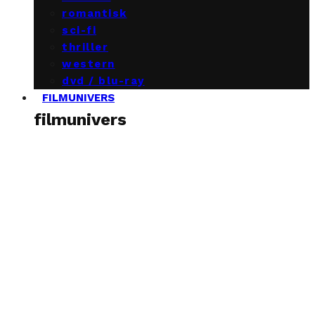
romantisk
sci-fi
thriller
western
dvd / blu-ray
FILMUNIVERS
filmunivers