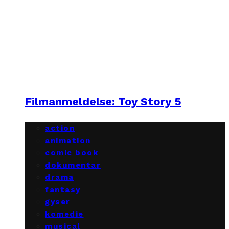
Filmanmeldelse: Toy Story 5
action
animation
comic book
dokumentar
drama
fantasy
gyser
komedie
musical