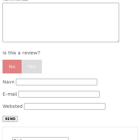
Is this a review?
No
Yes
Navn
E-mail
Websted