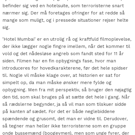
befinder sig ved en hotelsuite, som terroristerne snart
nærmer sig. Der må foretages ofringer for at redde så
mange som muligt, og i pressede situationer rejser helte
sig.
’Hotel Mumbai’ er en utrolig rå og kraftfuld filmoplevelse,
der ikke lægger nogle fingre imellem, når det kommer til
vold og det nådesløse angreb som fandt sted for 11 år
siden. Filmen har en fin opbygnings fase, hvor man
introduceres for hovedkarakterene, før det hele spidser
til. Nogle vil måske klage over, at historien er sat for
simpelt op, da man måske ønsker mere fylde og
opbygning. Men fra mit perspektiv, så bruger den nøjagtig
den tid, som skal bruges på at sætte det hele i gang. Når
så rædslerne begynder, ja så vil man som tilskuer sidde
på kanten af sædet. For det er både neglebiddene
spændende og grusomt, det man er vidne til. Derudover,
så tegner man heller ikke terroristerne som en gruppe
onde bussemænd (boogeymen), men som unge fyrer, der