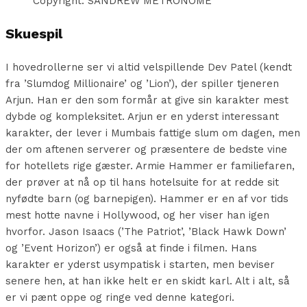
Copyright: SANDREW METRONOME
Skuespil
I hovedrollerne ser vi altid velspillende Dev Patel (kendt
fra ’Slumdog Millionaire’ og ’Lion’), der spiller tjeneren
Arjun. Han er den som formår at give sin karakter mest
dybde og kompleksitet. Arjun er en yderst interessant
karakter, der lever i Mumbais fattige slum om dagen, men
der om aftenen serverer og præsentere de bedste vine
for hotellets rige gæster. Armie Hammer er familiefaren,
der prøver at nå op til hans hotelsuite for at redde sit
nyfødte barn (og barnepigen). Hammer er en af vor tids
mest hotte navne i Hollywood, og her viser han igen
hvorfor. Jason Isaacs (’The Patriot’, ’Black Hawk Down’
og ’Event Horizon’) er også at finde i filmen. Hans
karakter er yderst usympatisk i starten, men beviser
senere hen, at han ikke helt er en skidt karl. Alt i alt, så
er vi pænt oppe og ringe ved denne kategori.