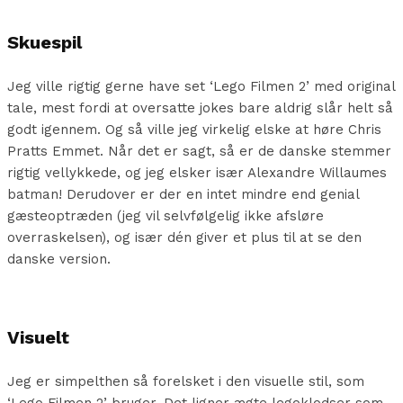
Skuespil
Jeg ville rigtig gerne have set ‘Lego Filmen 2’ med original
tale, mest fordi at oversatte jokes bare aldrig slår helt så
godt igennem. Og så ville jeg virkelig elske at høre Chris
Pratts Emmet. Når det er sagt, så er de danske stemmer
rigtig vellykkede, og jeg elsker især Alexandre Willaumes
batman! Derudover er der en intet mindre end genial
gæsteoptræden (jeg vil selvfølgelig ikke afsløre
overraskelsen), og især dén giver et plus til at se den
danske version.
Visuelt
Jeg er simpelthen så forelsket i den visuelle stil, som
‘Lego Filmen 2’ bruger. Det ligner ægte legoklodser som