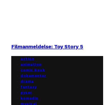
Filmanmeldelse: Toy Story 5
action
animation
comic book
dokumentar
drama
fantasy
gyser
komedie
musical