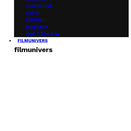
romantisk
sci-fi
thriller
western
dvd / blu-ray
FILMUNIVERS
filmunivers