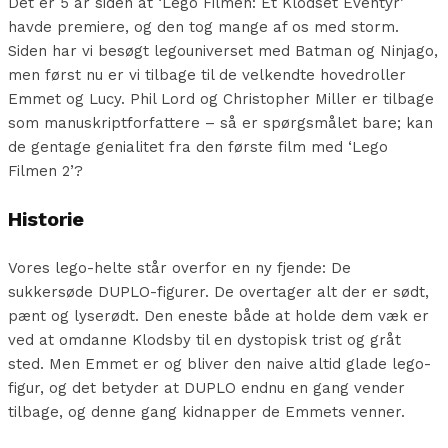
Det er 5 år siden at ‘Lego Filmen: Et Klodset Eventyr’
havde premiere, og den tog mange af os med storm.
Siden har vi besøgt legouniverset med Batman og Ninjago,
men først nu er vi tilbage til de velkendte hovedroller
Emmet og Lucy. Phil Lord og Christopher Miller er tilbage
som manuskriptforfattere – så er spørgsmålet bare; kan
de gentage genialitet fra den første film med ‘Lego
Filmen 2’?
Historie
Vores lego-helte står overfor en ny fjende: De
sukkersøde DUPLO-figurer. De overtager alt der er sødt,
pænt og lyserødt. Den eneste både at holde dem væk er
ved at omdanne Klodsby til en dystopisk trist og gråt
sted. Men Emmet er og bliver den naive altid glade lego-
figur, og det betyder at DUPLO endnu en gang vender
tilbage, og denne gang kidnapper de Emmets venner.