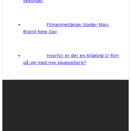
Sekundet
Filmanmeldelse: Spider-Man:
Brand New Day
Hvorfor er der en Afdeling Q-film
på vej med nye skuespillere?