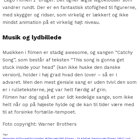
vandrer rundt. Der er en fantastisk stoflighed til figurerne,
med skygger og ridser, som virkelig er lækkert og ikke
mindst animation på et virkelig højt niveau.
Musik og lydbillede
Musikken i filmen er stadig awesome, og sangen “Catchy
Song”, som består af teksten “This song is gonna get
stuck inside your head” (kan ikke huske den danske
version), holder i høj grad hvad den lover – så er I
advaret. Men den mest geniale sang er uden tvivl den som
er i rulleteksterne, jeg var helt færdig af grin.
Filmen har dog også et par lidt kedelige sange, som ikke
helt når op på højeste hylde og de kan til tider være med
til at forsinke fortælle-tempoet.
Foto copyright: Warner Brothers
Tags
Alexandre Willaume
Christopher Miller
Lego
LEGO Filmen - Et Klodset Eventyr
Lego filmen 2
Phil Lord