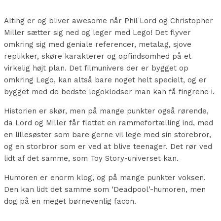
Alting er og bliver awesome når Phil Lord og Christopher
Miller sætter sig ned og leger med Lego! Det flyver
omkring sig med geniale referencer, metalag, sjove
replikker, skøre karakterer og opfindsomhed på et
virkelig højt plan. Det filmunivers der er bygget op
omkring Lego, kan altså bare noget helt specielt, og er
bygget med de bedste legoklodser man kan få fingrene i.
Historien er skør, men på mange punkter også rørende,
da Lord og Miller får flettet en rammefortælling ind, med
en lillesøster som bare gerne vil lege med sin storebror,
og en storbror som er ved at blive teenager. Det rør ved
lidt af det samme, som Toy Story-universet kan.
Humoren er enorm klog, og på mange punkter voksen.
Den kan lidt det samme som ‘Deadpool’-humoren, men
dog på en meget børnevenlig facon.