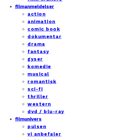
filmanmeldelser
action
animation
comic book
dokumentar
drama
fantasy
gyser
komedie
musical
romantisk
sci-fi
thriller
western
dvd / blu-ray
filmunivers
pulsen
vi anbefaler