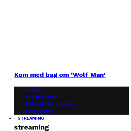
Kom med bag om ‘Wolf Man’
pulsen
vi anbefaler
behind the scenes
interviews
STREAMING
streaming