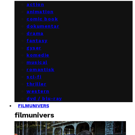
action
animation
comic book
dokumentar
drama
fantasy
gyser
komedie
musical
romantisk
sci-fi
thriller
western
dvd / blu-ray
FILMUNIVERS
filmunivers