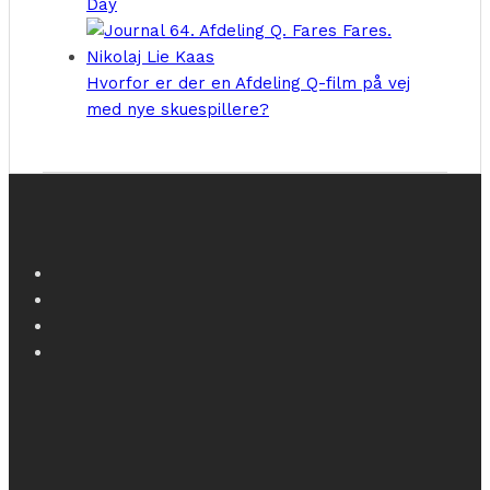
Day
Hvorfor er der en Afdeling Q-film på vej
med nye skuespillere?