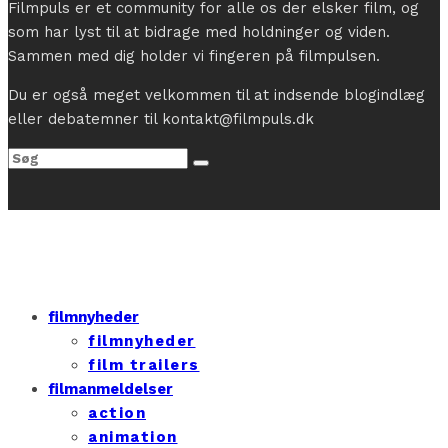
Filmpuls er et community for alle os der elsker film, og
som har lyst til at bidrage med holdninger og viden.
Sammen med dig holder vi fingeren på filmpulsen.
Du er også meget velkommen til at indsende blogindlæg
eller debatemner til kontakt@filmpuls.dk
filmnyheder
filmnyheder
film trailers
filmanmeldelser
action
animation