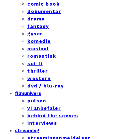
comic book
dokumentar
drama
fantasy
gyser
komedie
musical
romantisk
sci-fi
thriller
western
dvd / blu-ray
filmunivers
pulsen
vi anbefaler
behind the scenes
interviews
streaming
streaminganmeldelser