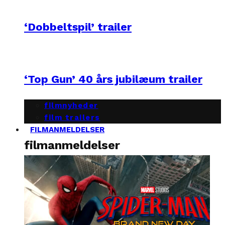
‘Dobbeltspil’ trailer
‘Top Gun’ 40 års jubilæum trailer
filmnyheder
film trailers
FILMANMELDELSER
filmanmeldelser