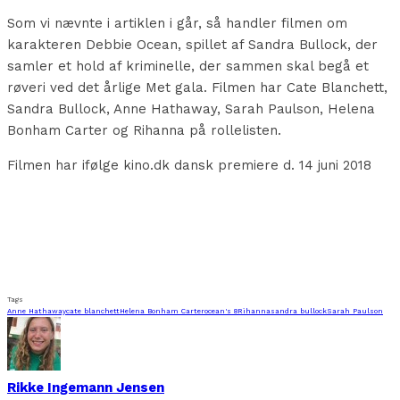
Som vi nævnte i artiklen i går, så handler filmen om
karakteren Debbie Ocean, spillet af Sandra Bullock, der
samler et hold af kriminelle, der sammen skal begå et
røveri ved det årlige Met gala. Filmen har Cate Blanchett,
Sandra Bullock, Anne Hathaway, Sarah Paulson, Helena
Bonham Carter og Rihanna på rollelisten.
Filmen har ifølge kino.dk dansk premiere d. 14 juni 2018
Tags
Anne Hathaway
cate blanchett
Helena Bonham Carter
ocean's 8
Rihanna
sandra bullock
Sarah Paulson
Rikke Ingemann Jensen