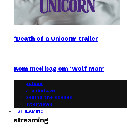
‘Death of a Unicorn’ trailer
Kom med bag om ‘Wolf Man’
pulsen
vi anbefaler
behind the scenes
interviews
STREAMING
streaming