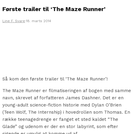
Første trailer til ‘The Maze Runner’
Line F. Svare
·
18. marts 2014
Så kom den første trailer til ‘The Maze Runner’!
The Maze Runner er filmatiseringen af bogen med samme
navn, skrevet af forfatteren James Dashner. Det er en
young-adult science-fiction historie med Dylan O’Brien
(Teen Wolf, The Internship) i hovedrollen som Thomas. En
række teenagedrenge er fanget et sted kaldet “The
Glade” og udenom er der en stor labyrint, som efter
sigende er umulig at komme ud af.