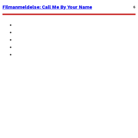
Filmanmeldelse: Call Me By Your Name
6