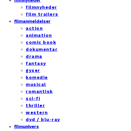
filmnyheder
filmnyheder
film trailers
filmanmeldelser
action
animation
comic book
dokumentar
drama
fantasy
gyser
komedie
musical
romantisk
sci-fi
thriller
western
dvd / blu-ray
filmunivers