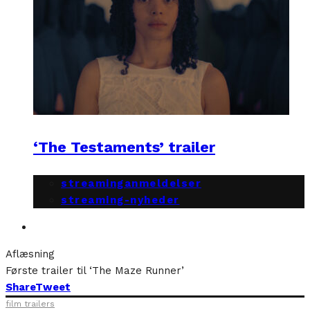
‘The Testaments’ trailer
streaminganmeldelser
streaming-nyheder
Aflæsning
Første trailer til ‘The Maze Runner’
Share
Tweet
film trailers