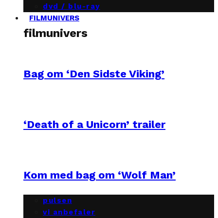
dvd / blu-ray
FILMUNIVERS
filmunivers
Bag om ‘Den Sidste Viking’
‘Death of a Unicorn’ trailer
Kom med bag om ‘Wolf Man’
pulsen
vi anbefaler