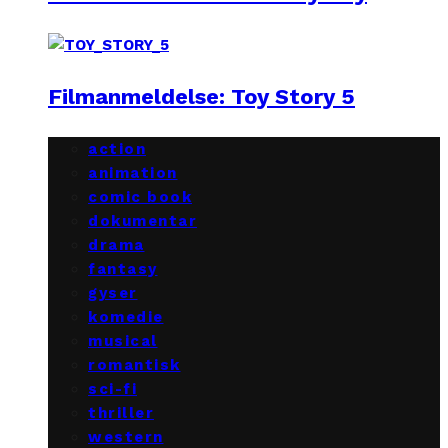
Filmanmeldelse: Toy Story 5
action
animation
comic book
dokumentar
drama
fantasy
gyser
komedie
musical
romantisk
sci-fi
thriller
western