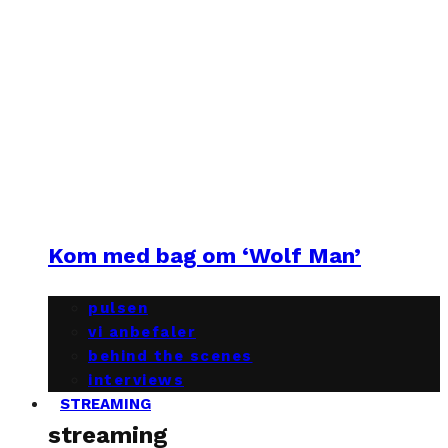
Kom med bag om ‘Wolf Man’
pulsen
vi anbefaler
behind the scenes
interviews
STREAMING
streaming