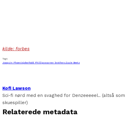
kilde: forbes
Tags
Joaquin Phoenix
joker
Todd Phillips
warner brothers
Zazie Beetz
Kofi Lawson
Sci-fi nørd med en svaghed for Denzeeeeel.. (altså som
skuespiller)
Relaterede metadata