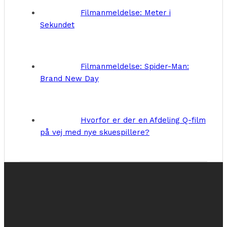
Filmanmeldelse: Meter i
Sekundet
Filmanmeldelse: Spider-Man:
Brand New Day
Hvorfor er der en Afdeling Q-film
på vej med nye skuespillere?