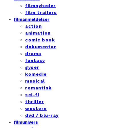
filmnyheder
film trailers
filmanmeldelser
action
animation
comic book
dokumentar
drama
fantasy
gyser
komedie
musical
romantisk
sci-fi
thriller
western
dvd / blu-ray
filmunivers