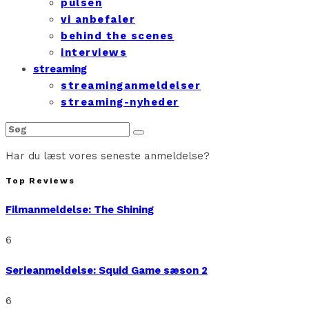
pulsen
vi anbefaler
behind the scenes
interviews
streaming
streaminganmeldelser
streaming-nyheder
Har du læst vores seneste anmeldelse?
Top Reviews
Filmanmeldelse: The Shining
6
Serieanmeldelse: Squid Game sæson 2
6