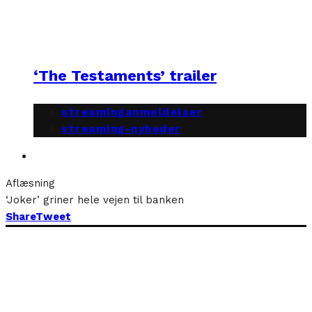
‘The Testaments’ trailer
streaminganmeldelser
streaming-nyheder
Aflæsning
‘Joker’ griner hele vejen til banken
Share
Tweet