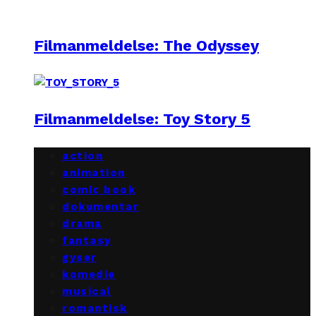
Filmanmeldelse: The Odyssey
Filmanmeldelse: Toy Story 5
action
animation
comic book
dokumentar
drama
fantasy
gyser
komedie
musical
romantisk