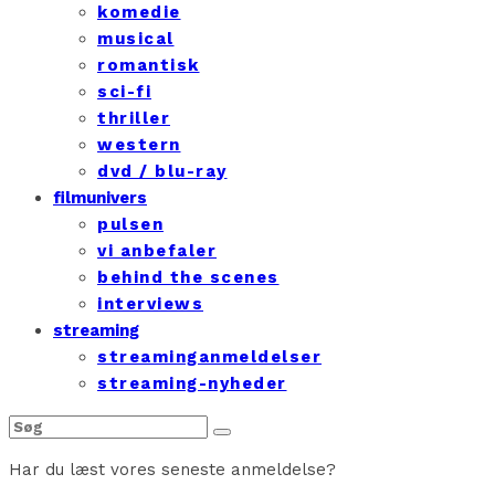
komedie
musical
romantisk
sci-fi
thriller
western
dvd / blu-ray
filmunivers
pulsen
vi anbefaler
behind the scenes
interviews
streaming
streaminganmeldelser
streaming-nyheder
Har du læst vores seneste anmeldelse?