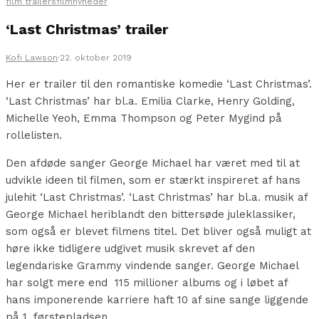
film trailers
filmnyheder
‘Last Christmas’ trailer
Kofi Lawson
·
22. oktober 2019
Her er trailer til den romantiske komedie ‘Last Christmas’.
‘Last Christmas’ har bl.a. Emilia Clarke, Henry Golding,
Michelle Yeoh, Emma Thompson og Peter Mygind på
rollelisten.
Den afdøde sanger George Michael har været med til at
udvikle ideen til filmen, som er stærkt inspireret af hans
julehit ‘Last Christmas’. ‘Last Christmas’ har bl.a. musik af
George Michael heriblandt den bittersøde juleklassiker,
som også er blevet filmens titel. Det bliver også muligt at
høre ikke tidligere udgivet musik skrevet af den
legendariske Grammy vindende sanger. George Michael
har solgt mere end 115 millioner albums og i løbet af
hans imponerende karriere haft 10 af sine sange liggende
på 1. førstepladsen.