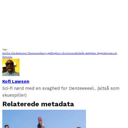
Tags
Emilia Clarke
Emma Thompson
henry golding
last christmas
Michelle Yeoh
Peter Mygind
Universal
Pictures
Kofi Lawson
Sci-fi nørd med en svaghed for Denzeeeeel.. (altså som
skuespiller)
Relaterede metadata