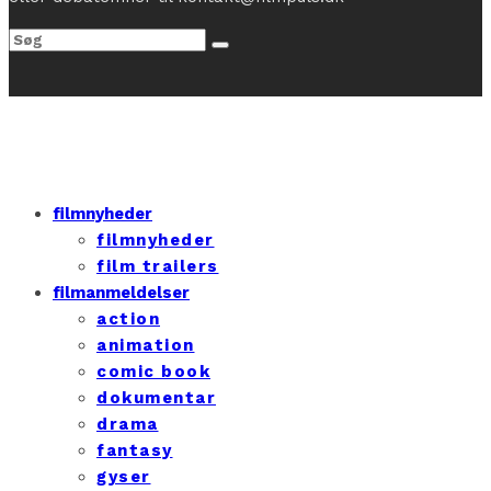
filmnyheder
filmnyheder
film trailers
filmanmeldelser
action
animation
comic book
dokumentar
drama
fantasy
gyser