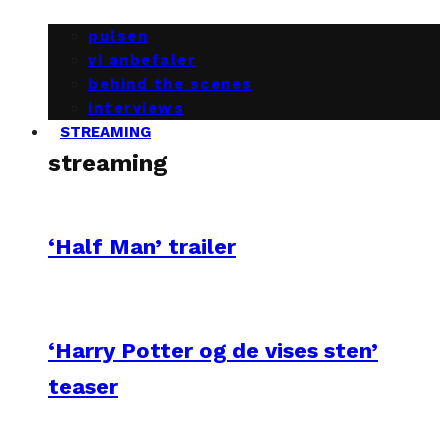
pulsen
vi anbefaler
behind the scenes
interviews
STREAMING
streaming
‘Half Man’ trailer
‘Harry Potter og de vises sten’
teaser