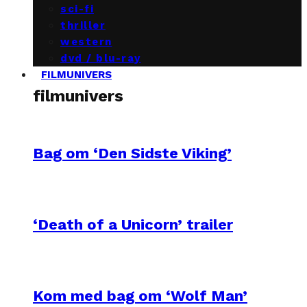
sci-fi
thriller
western
dvd / blu-ray
FILMUNIVERS
filmunivers
Bag om ‘Den Sidste Viking’
‘Death of a Unicorn’ trailer
Kom med bag om ‘Wolf Man’