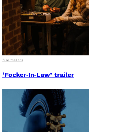
film trailers
‘Focker‑In‑Law’ trailer