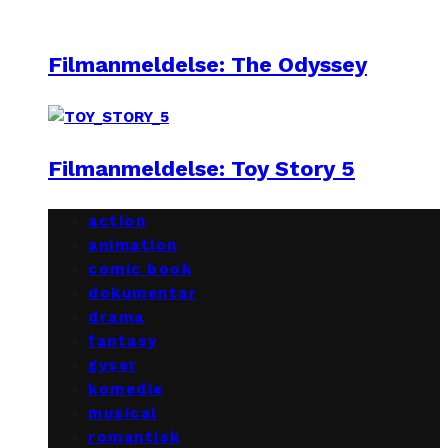
Filmanmeldelse: The Odyssey
Filmanmeldelse: Toy Story 5
action
animation
comic book
dokumentar
drama
fantasy
gyser
komedie
musical
romantisk