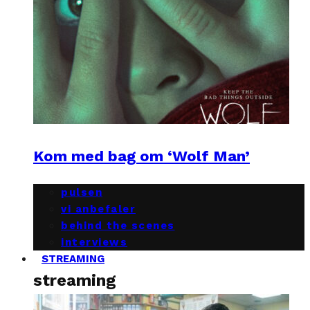
Kom med bag om ‘Wolf Man’
pulsen
vi anbefaler
behind the scenes
interviews
STREAMING
streaming