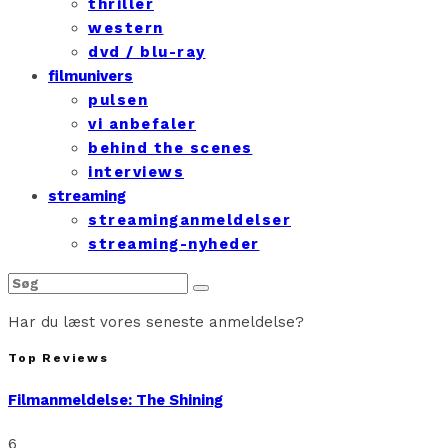
thriller
western
dvd / blu-ray
filmunivers
pulsen
vi anbefaler
behind the scenes
interviews
streaming
streaminganmeldelser
streaming-nyheder
Har du læst vores seneste anmeldelse?
Top Reviews
Filmanmeldelse: The Shining
6