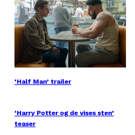
‘Half Man’ trailer
‘Harry Potter og de vises sten’
teaser