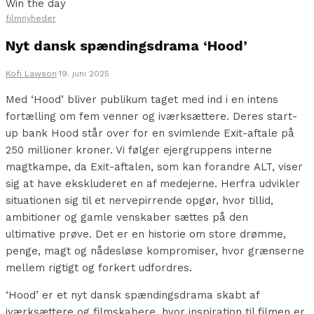
Win the day
filmnyheder
Nyt dansk spændingsdrama ‘Hood’
Kofi Lawson
·
19. juni 2025
Med ‘Hood’ bliver publikum taget med ind i en intens
fortælling om fem venner og iværksættere. Deres start-
up bank Hood står over for en svimlende Exit-aftale på
250 millioner kroner. Vi følger ejergruppens interne
magtkampe, da Exit-aftalen, som kan forandre ALT, viser
sig at have ekskluderet en af medejerne. Herfra udvikler
situationen sig til et nervepirrende opgør, hvor tillid,
ambitioner og gamle venskaber sættes på den
ultimative prøve. Det er en historie om store drømme,
penge, magt og nådesløse kompromiser, hvor grænserne
mellem rigtigt og forkert udfordres.
‘Hood’ er et nyt dansk spændingsdrama skabt af
iværksættere og filmskabere, hvor inspiration til filmen er