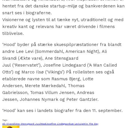
hentet fra det danske startup-miljø og bankverdenen kan
snart ses i biograferne.
Visionerne og lysten til at tænke nyt, utraditionelt og med
kreativ kant og relevans har været drivende i filmens
tilblivelse.
‘Hood’ byder på stærke skuespilpræstationer fra blandt
andre Lee Levi (Sommerdahl, American Night), Ali
Sivandi (Ækte vare), Ane Stensgaard
Juul (‘Reservatet’), Josefine Lindegaard (‘A Man Called
Otto’) og Marco Ilsø (‘Vikings’) På rollelisten ses også
etablerede navne som Rasmus Bjerg, Lotte
Andersen, Merete Mærkedahl, Thomas
Gabrielsson, Tomas Villum Jensen, Andreas
Jessen, Johannes Nymark og Peter Gantzler.
‘Hood’ kan ses i landets biografer fra den 11. september.
Tags
Ali Sivandi
Ane Stensgaard Juul
Hood
Josefine Lindegaard
Lee Levi
uip
Win The Day