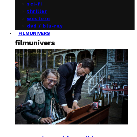
sci-fi
thriller
western
dvd / blu-ray
FILMUNIVERS
filmunivers