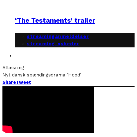
‘The Testaments’ trailer
streaminganmeldelser
streaming-nyheder
Aflæsning
Nyt dansk spændingsdrama ‘Hood’
Share
Tweet